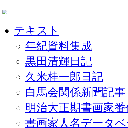
テキスト
年紀資料集成
黒田清輝日記
久米桂一郎日記
白馬会関係新聞記事
明治大正期書画家番
書画家人名データベ