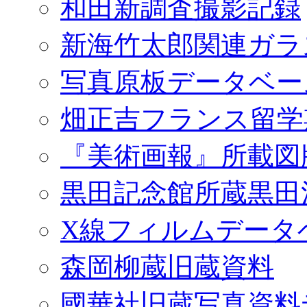
和田新調査撮影記録
新海竹太郎関連ガラ
写真原板データベー
畑正吉フランス留学
『美術画報』所載図
黒田記念館所蔵黒田
X線フィルムデータ
森岡柳蔵旧蔵資料
國華社旧蔵写真資料