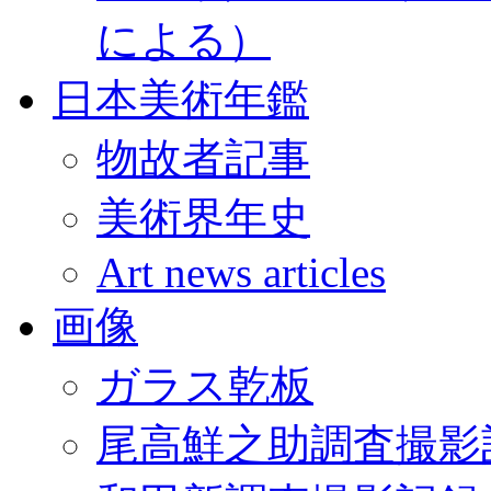
による）
日本美術年鑑
物故者記事
美術界年史
Art news articles
画像
ガラス乾板
尾高鮮之助調査撮影