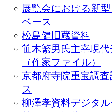
展覧会における新型
ベース
松島健旧蔵資料
笹木繁男氏主宰現代
（作家ファイル）
京都府寺院重宝調査
ス
柳澤孝資料デジタル