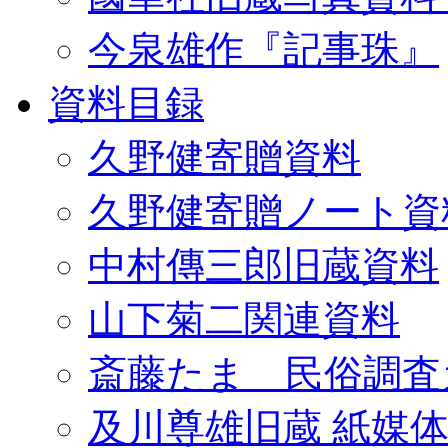
今泉雄作『記事珠』
資料目録
久野健寄贈資料
久野健寄贈ノート資
中村傳三郎旧蔵資料
山下菊二関連資料
斎藤たま 民俗調査
及川尊雄旧蔵 紙媒