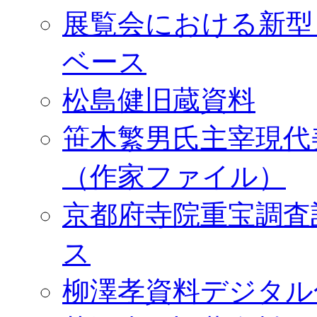
展覧会における新型
ベース
松島健旧蔵資料
笹木繁男氏主宰現代
（作家ファイル）
京都府寺院重宝調査
ス
柳澤孝資料デジタル