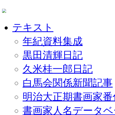
テキスト
年紀資料集成
黒田清輝日記
久米桂一郎日記
白馬会関係新聞記事
明治大正期書画家番
書画家人名データベ