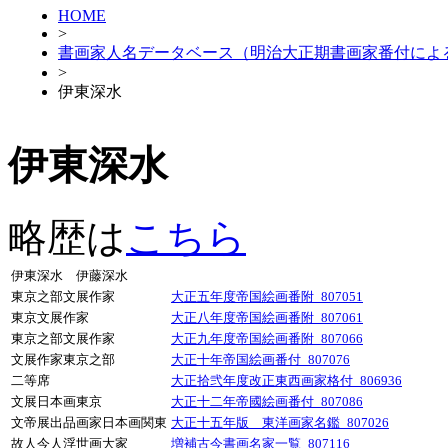
HOME
>
書画家人名データベース（明治大正期書画家番付によ
>
伊東深水
伊東深水
略歴は
こちら
伊東深水 伊藤深水
東京之部文展作家
大正五年度帝国絵画番附_807051
東京文展作家
大正八年度帝国絵画番附_807061
東京之部文展作家
大正九年度帝国絵画番附_807066
文展作家東京之部
大正十年帝国絵画番付_807076
二等席
大正拾弐年度改正東西画家格付_806936
文展日本画東京
大正十二年帝國絵画番付_807086
文帝展出品画家日本画関東
大正十五年版 東洋画家名鑑_807026
故人今人浮世画大家
増補古今書画名家一覧_807116