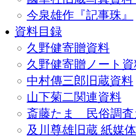
今泉雄作『記事珠』
資料目録
久野健寄贈資料
久野健寄贈ノート資
中村傳三郎旧蔵資料
山下菊二関連資料
斎藤たま 民俗調査
及川尊雄旧蔵 紙媒