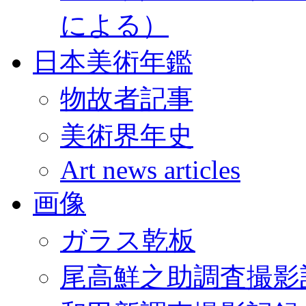
による）
日本美術年鑑
物故者記事
美術界年史
Art news articles
画像
ガラス乾板
尾高鮮之助調査撮影