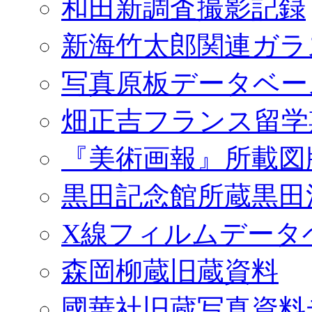
和田新調査撮影記録
新海竹太郎関連ガラ
写真原板データベー
畑正吉フランス留学
『美術画報』所載図
黒田記念館所蔵黒田
X線フィルムデータ
森岡柳蔵旧蔵資料
國華社旧蔵写真資料