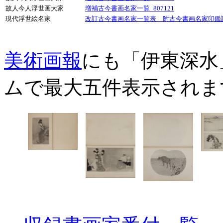
故人今人浮世画大家
増補古今書画名家一覧_807121
現代浮世絵名家
改訂古今書画名家一覧表 附古今書画名家印鑑譜_
美術画報
にも「伊東深水
ムで最大五件表示されま