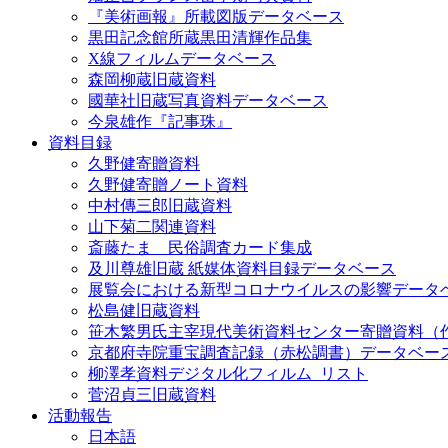
『美術画報』所載図版データベース
黒田記念館所蔵黒田清輝作品集
X線フィルムデータベース
森岡柳蔵旧蔵資料
國華社旧蔵写真資料データベース
今泉雄作『記事珠』
資料目録
久野健寄贈資料
久野健寄贈ノート資料
中村傳三郎旧蔵資料
山下菊二関連資料
斎藤たま 民俗調査カード集成
及川尊雄旧蔵 紙媒体資料目録データベース
展覧会における新型コロナウイルスの影響データ
松島健旧蔵資料
笹木繁男氏主宰現代美術資料センター寄贈資料（
京都府寺院重宝調査記録（赤松調書）データベー
柳澤孝資料デジタル化フィルム_リスト
菅沼貞三旧蔵資料
活動報告
日本語