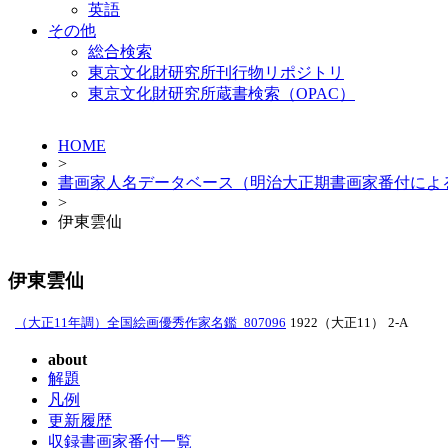
英語
その他
総合検索
東京文化財研究所刊行物リポジトリ
東京文化財研究所蔵書検索（OPAC）
HOME
>
書画家人名データベース（明治大正期書画家番付によ
>
伊東雲仙
伊東雲仙
（大正11年調）全国絵画優秀作家名鑑_807096
1922（大正11）
2-A
about
解題
凡例
更新履歴
収録書画家番付一覧