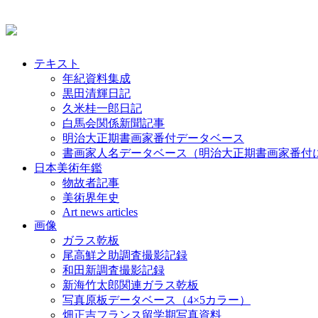
テキスト
年紀資料集成
黒田清輝日記
久米桂一郎日記
白馬会関係新聞記事
明治大正期書画家番付データベース
書画家人名データベース（明治大正期書画家番付
日本美術年鑑
物故者記事
美術界年史
Art news articles
画像
ガラス乾板
尾高鮮之助調査撮影記録
和田新調査撮影記録
新海竹太郎関連ガラス乾板
写真原板データベース（4×5カラー）
畑正吉フランス留学期写真資料