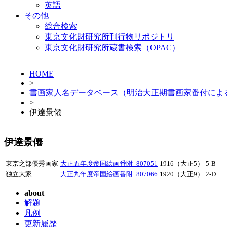
英語
その他
総合検索
東京文化財研究所刊行物リポジトリ
東京文化財研究所蔵書検索（OPAC）
HOME
>
書画家人名データベース（明治大正期書画家番付によ
>
伊達景僊
伊達景僊
東京之部優秀画家
大正五年度帝国絵画番附_807051
1916（大正5）
5-B
独立大家
大正九年度帝国絵画番附_807066
1920（大正9）
2-D
about
解題
凡例
更新履歴