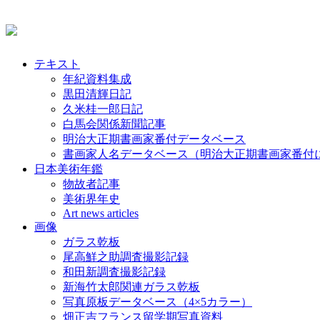
テキスト
年紀資料集成
黒田清輝日記
久米桂一郎日記
白馬会関係新聞記事
明治大正期書画家番付データベース
書画家人名データベース（明治大正期書画家番付
日本美術年鑑
物故者記事
美術界年史
Art news articles
画像
ガラス乾板
尾高鮮之助調査撮影記録
和田新調査撮影記録
新海竹太郎関連ガラス乾板
写真原板データベース（4×5カラー）
畑正吉フランス留学期写真資料