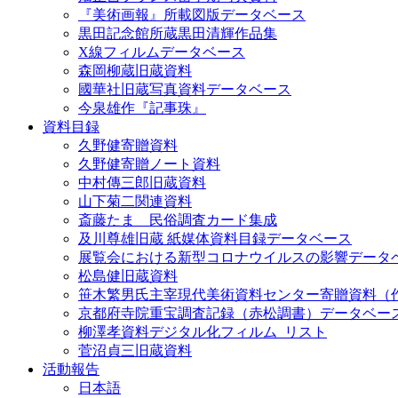
『美術画報』所載図版データベース
黒田記念館所蔵黒田清輝作品集
X線フィルムデータベース
森岡柳蔵旧蔵資料
國華社旧蔵写真資料データベース
今泉雄作『記事珠』
資料目録
久野健寄贈資料
久野健寄贈ノート資料
中村傳三郎旧蔵資料
山下菊二関連資料
斎藤たま 民俗調査カード集成
及川尊雄旧蔵 紙媒体資料目録データベース
展覧会における新型コロナウイルスの影響データ
松島健旧蔵資料
笹木繁男氏主宰現代美術資料センター寄贈資料（
京都府寺院重宝調査記録（赤松調書）データベー
柳澤孝資料デジタル化フィルム_リスト
菅沼貞三旧蔵資料
活動報告
日本語