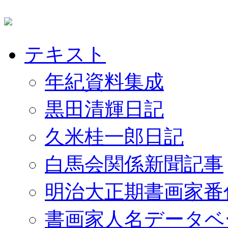
テキスト
年紀資料集成
黒田清輝日記
久米桂一郎日記
白馬会関係新聞記事
明治大正期書画家番
書画家人名データベ