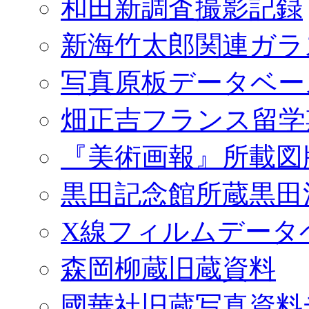
和田新調査撮影記録
新海竹太郎関連ガラ
写真原板データベー
畑正吉フランス留学
『美術画報』所載図
黒田記念館所蔵黒田
X線フィルムデータ
森岡柳蔵旧蔵資料
國華社旧蔵写真資料