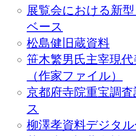
展覧会における新型
ベース
松島健旧蔵資料
笹木繁男氏主宰現代
（作家ファイル）
京都府寺院重宝調査
ス
柳澤孝資料デジタル