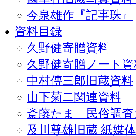
今泉雄作『記事珠』
資料目録
久野健寄贈資料
久野健寄贈ノート資
中村傳三郎旧蔵資料
山下菊二関連資料
斎藤たま 民俗調査
及川尊雄旧蔵 紙媒