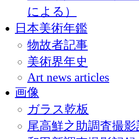
による）
日本美術年鑑
物故者記事
美術界年史
Art news articles
画像
ガラス乾板
尾高鮮之助調査撮影