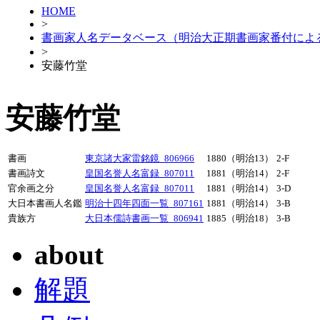
HOME
>
書画家人名データベース（明治大正期書画家番付によ
>
安藤竹堂
安藤竹堂
書画
東京諸大家雷銘鏡_806966
1880（明治13）
2-F
書画詩文
皇国名誉人名富録_807011
1881（明治14）
2-F
官余画之分
皇国名誉人名富録_807011
1881（明治14）
3-D
大日本書画人名鑑
明治十四年四面一覧_807161
1881（明治14）
3-B
貴族方
大日本儒詩書画一覧_806941
1885（明治18）
3-B
about
解題