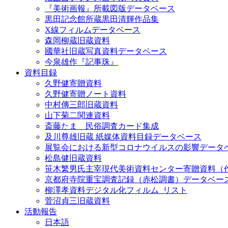
『美術画報』所載図版データベース
黒田記念館所蔵黒田清輝作品集
X線フィルムデータベース
森岡柳蔵旧蔵資料
國華社旧蔵写真資料データベース
今泉雄作『記事珠』
資料目録
久野健寄贈資料
久野健寄贈ノート資料
中村傳三郎旧蔵資料
山下菊二関連資料
斎藤たま 民俗調査カード集成
及川尊雄旧蔵 紙媒体資料目録データベース
展覧会における新型コロナウイルスの影響データ
松島健旧蔵資料
笹木繁男氏主宰現代美術資料センター寄贈資料（
京都府寺院重宝調査記録（赤松調書）データベー
柳澤孝資料デジタル化フィルム_リスト
菅沼貞三旧蔵資料
活動報告
日本語