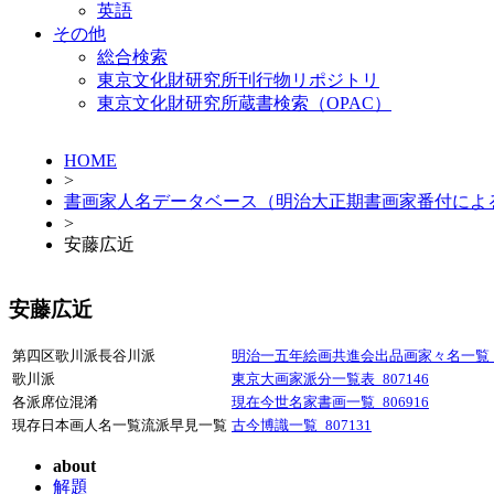
英語
その他
総合検索
東京文化財研究所刊行物リポジトリ
東京文化財研究所蔵書検索（OPAC）
HOME
>
書画家人名データベース（明治大正期書画家番付によ
>
安藤広近
安藤広近
第四区歌川派長谷川派
明治一五年絵画共進会出品画家々名一覧_80
歌川派
東京大画家派分一覧表_807146
各派席位混淆
現在今世名家書画一覧_806916
現存日本画人名一覧流派早見一覧
古今博識一覧_807131
about
解題