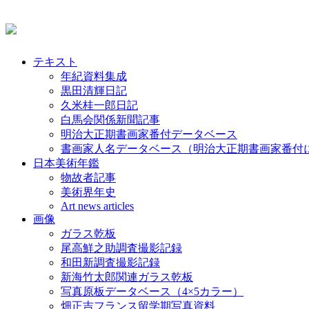
テキスト
年紀資料集成
黒田清輝日記
久米桂一郎日記
白馬会関係新聞記事
明治大正期書画家番付データベース
書画家人名データベース（明治大正期書画家番付
日本美術年鑑
物故者記事
美術界年史
Art news articles
画像
ガラス乾板
尾高鮮之助調査撮影記録
和田新調査撮影記録
新海竹太郎関連ガラス乾板
写真原板データベース（4×5カラー）
畑正吉フランス留学期写真資料