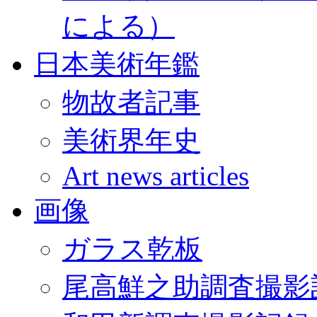
による）
日本美術年鑑
物故者記事
美術界年史
Art news articles
画像
ガラス乾板
尾高鮮之助調査撮影