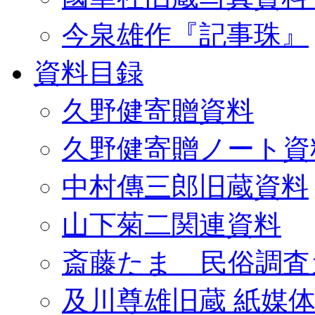
今泉雄作『記事珠』
資料目録
久野健寄贈資料
久野健寄贈ノート資
中村傳三郎旧蔵資料
山下菊二関連資料
斎藤たま 民俗調査
及川尊雄旧蔵 紙媒