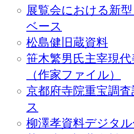
展覧会における新型
ベース
松島健旧蔵資料
笹木繁男氏主宰現代
（作家ファイル）
京都府寺院重宝調査
ス
柳澤孝資料デジタル