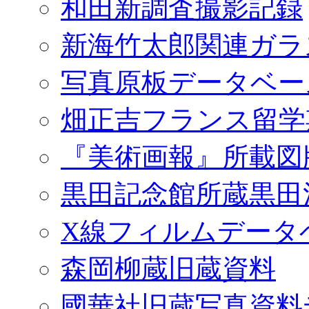
和田新調査撮影記録
新海竹太郎関連ガラ
写真原板データベー
畑正吉フランス留学
『美術画報』所載図
黒田記念館所蔵黒田
X線フィルムデータ
森岡柳蔵旧蔵資料
國華社旧蔵写真資料