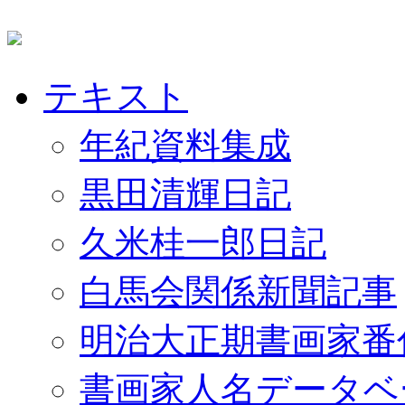
テキスト
年紀資料集成
黒田清輝日記
久米桂一郎日記
白馬会関係新聞記事
明治大正期書画家番
書画家人名データベ