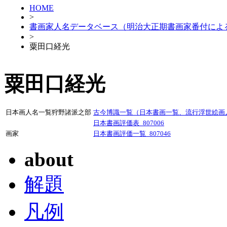
HOME
>
書画家人名データベース（明治大正期書画家番付によ
>
粟田口経光
粟田口経光
日本画人名一覧狩野諸派之部
古今博識一覧（日本書画一覧、流行浮世絵画人）
日本書画評価表_807006
画家
日本書画評価一覧_807046
about
解題
凡例