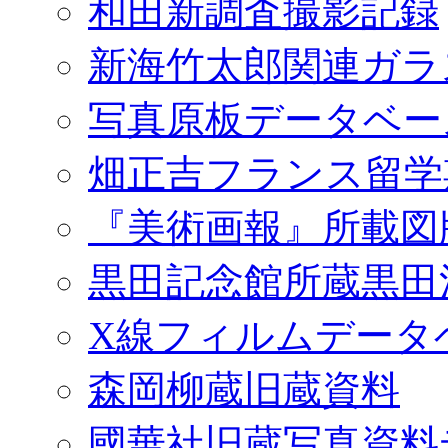
和田新調査撮影記録
新海竹太郎関連ガラ
写真原板データベー
畑正吉フランス留学
『美術画報』所載図
黒田記念館所蔵黒田
X線フィルムデータ
森岡柳蔵旧蔵資料
國華社旧蔵写真資料