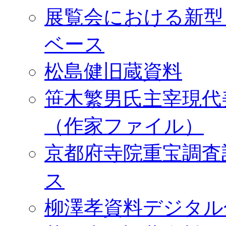
展覧会における新型
ベース
松島健旧蔵資料
笹木繁男氏主宰現代
（作家ファイル）
京都府寺院重宝調査
ス
柳澤孝資料デジタル