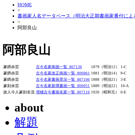
HOME
>
書画家人名データベース（明治大正期書画家番付によ
>
阿部良山
阿部良山
篆鐫余芸
古今名家南画一覧_807136
1879（明治12）
1-C
篆鐫余芸
古今名家改正南画一覧_806961
1881（明治14）
9-C
篆鐫余芸
古今名家書画景況一覧_807106
1888（明治21）
3-E
篆刻余芸
古今名家新撰書画一覧_806951
1889（明治22）
10-A
故人今人篆刻名流
増補古今書画名家一覧_807116
1926（昭和元）
6-E
about
解題