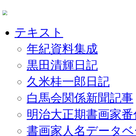
テキスト
年紀資料集成
黒田清輝日記
久米桂一郎日記
白馬会関係新聞記事
明治大正期書画家番
書画家人名データベ