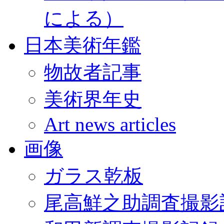
による）
日本美術年鑑
物故者記事
美術界年史
Art news articles
画像
ガラス乾板
尾高鮮之助調査撮影