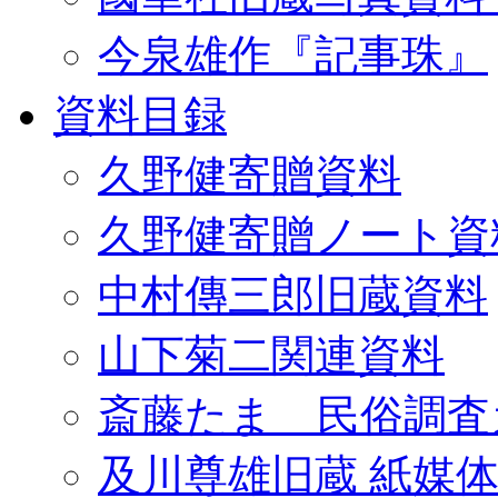
今泉雄作『記事珠』
資料目録
久野健寄贈資料
久野健寄贈ノート資
中村傳三郎旧蔵資料
山下菊二関連資料
斎藤たま 民俗調査
及川尊雄旧蔵 紙媒