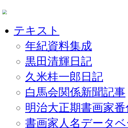
テキスト
年紀資料集成
黒田清輝日記
久米桂一郎日記
白馬会関係新聞記事
明治大正期書画家番
書画家人名データベ