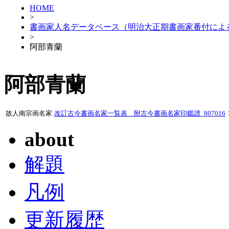
HOME
>
書画家人名データベース（明治大正期書画家番付によ
>
阿部青蘭
阿部青蘭
故人南宗画名家
改訂古今書画名家一覧表 附古今書画名家印鑑譜_807016
about
解題
凡例
更新履歴