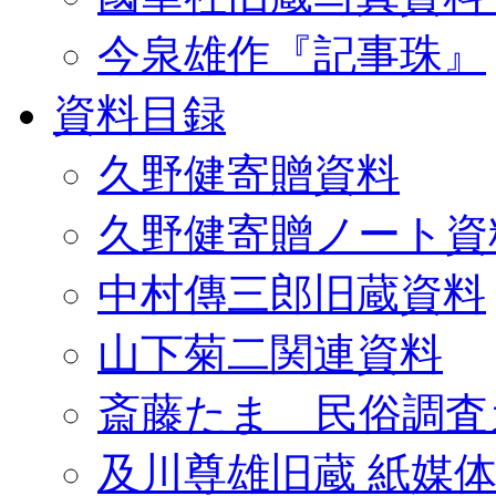
今泉雄作『記事珠』
資料目録
久野健寄贈資料
久野健寄贈ノート資
中村傳三郎旧蔵資料
山下菊二関連資料
斎藤たま 民俗調査
及川尊雄旧蔵 紙媒