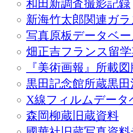
和田新調査撮影記録
新海竹太郎関連ガラ
写真原板データベー
畑正吉フランス留学
『美術画報』所載図
黒田記念館所蔵黒田
X線フィルムデータ
森岡柳蔵旧蔵資料
國華社旧蔵写真資料