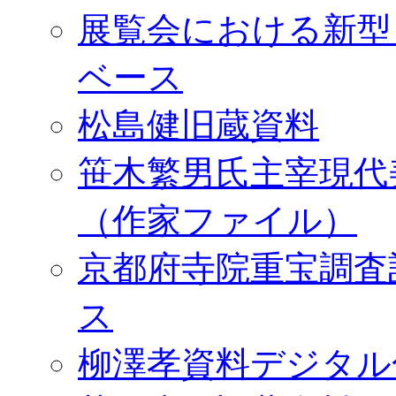
展覧会における新型
ベース
松島健旧蔵資料
笹木繁男氏主宰現代
（作家ファイル）
京都府寺院重宝調査
ス
柳澤孝資料デジタル