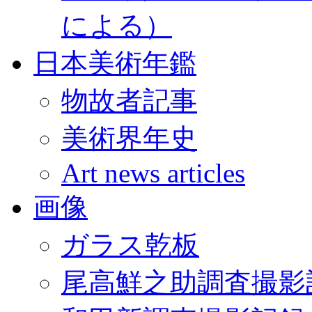
による）
日本美術年鑑
物故者記事
美術界年史
Art news articles
画像
ガラス乾板
尾高鮮之助調査撮影