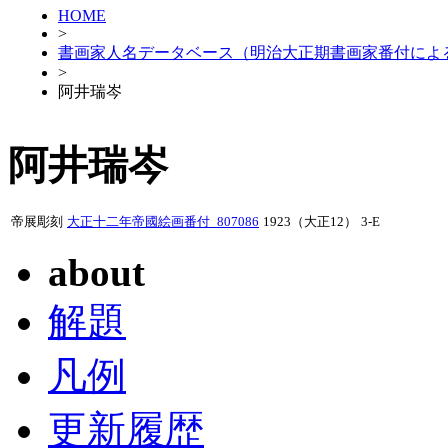
HOME
>
書画家人名データベース（明治大正期書画家番付によ
>
阿井瑞岑
阿井瑞岑
帝展彫刻
大正十二年帝國絵画番付_807086
1923（大正12）
3-E
about
解題
凡例
更新履歴