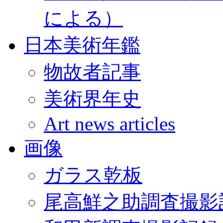
による）
日本美術年鑑
物故者記事
美術界年史
Art news articles
画像
ガラス乾板
尾高鮮之助調査撮影