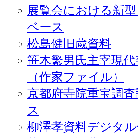
展覧会における新型
ベース
松島健旧蔵資料
笹木繁男氏主宰現代
（作家ファイル）
京都府寺院重宝調査
ス
柳澤孝資料デジタル