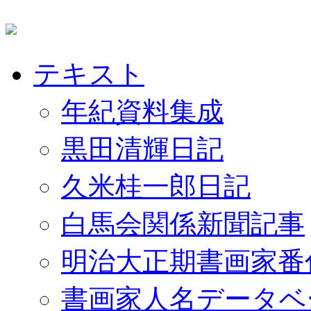
テキスト
年紀資料集成
黒田清輝日記
久米桂一郎日記
白馬会関係新聞記事
明治大正期書画家番
書画家人名データベ