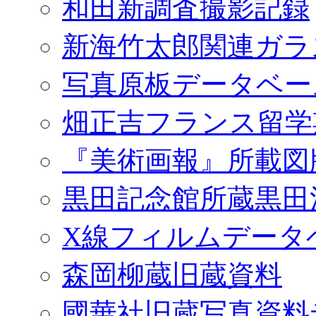
和田新調査撮影記録
新海竹太郎関連ガラ
写真原板データベー
畑正吉フランス留学
『美術画報』所載図
黒田記念館所蔵黒田
X線フィルムデータ
森岡柳蔵旧蔵資料
國華社旧蔵写真資料