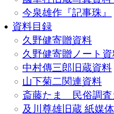
今泉雄作『記事珠』
資料目録
久野健寄贈資料
久野健寄贈ノート資
中村傳三郎旧蔵資料
山下菊二関連資料
斎藤たま 民俗調査
及川尊雄旧蔵 紙媒