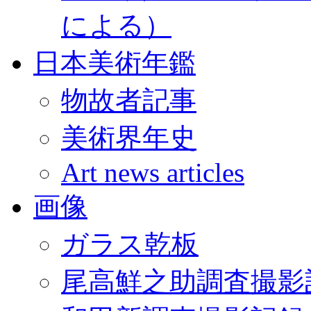
による）
日本美術年鑑
物故者記事
美術界年史
Art news articles
画像
ガラス乾板
尾高鮮之助調査撮影