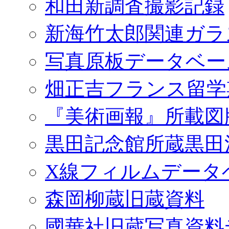
和田新調査撮影記録
新海竹太郎関連ガラ
写真原板データベー
畑正吉フランス留学
『美術画報』所載図
黒田記念館所蔵黒田
X線フィルムデータ
森岡柳蔵旧蔵資料
國華社旧蔵写真資料