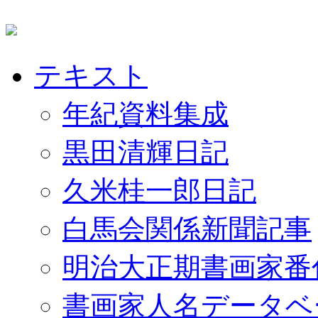
テキスト
年紀資料集成
黒田清輝日記
久米桂一郎日記
白馬会関係新聞記事
明治大正期書画家番
書画家人名データベ