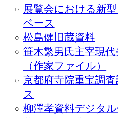
展覧会における新型
ベース
松島健旧蔵資料
笹木繁男氏主宰現代
（作家ファイル）
京都府寺院重宝調査
ス
柳澤孝資料デジタル