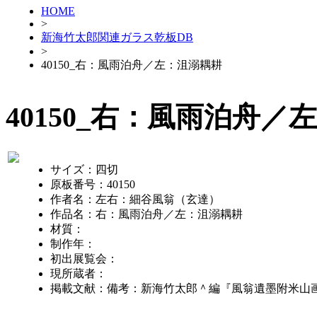
HOME
>
新海竹太郎関連ガラス乾板DB
>
40150_右：風雨泊舟／左：沮溺耦耕
40150_右：風雨泊舟／
サイズ：四切
原板番号：40150
作者名：左右：細谷風翁（玄達）
作品名：右：風雨泊舟／左：沮溺耦耕
材質：
制作年：
初出展覧会：
現所蔵者：
掲載文献：備考：新海竹太郎＾編『風翁遺墨附米山画存』