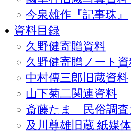
今泉雄作『記事珠』
資料目録
久野健寄贈資料
久野健寄贈ノート資
中村傳三郎旧蔵資料
山下菊二関連資料
斎藤たま 民俗調査
及川尊雄旧蔵 紙媒