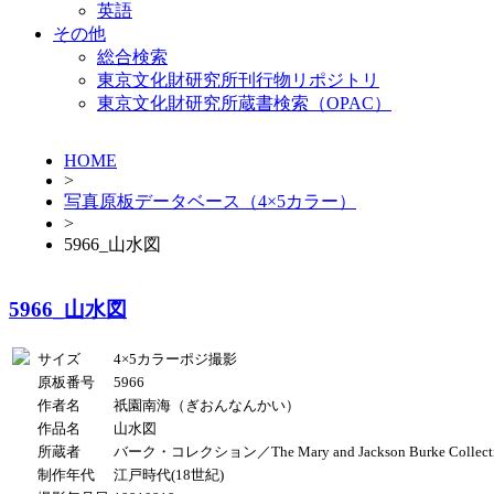
英語
その他
総合検索
東京文化財研究所刊行物リポジトリ
東京文化財研究所蔵書検索（OPAC）
HOME
>
写真原板データベース（4×5カラー）
>
5966_山水図
5966_山水図
サイズ
4×5カラーポジ撮影
原板番号
5966
作者名
祇園南海（ぎおんなんかい）
作品名
山水図
所蔵者
バーク・コレクション／The Mary and Jackson Burke Collect
制作年代
江戸時代(18世紀)