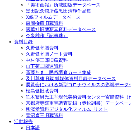
『美術画報』所載図版データベース
黒田記念館所蔵黒田清輝作品集
X線フィルムデータベース
森岡柳蔵旧蔵資料
國華社旧蔵写真資料データベース
今泉雄作『記事珠』
資料目録
久野健寄贈資料
久野健寄贈ノート資料
中村傳三郎旧蔵資料
山下菊二関連資料
斎藤たま 民俗調査カード集成
及川尊雄旧蔵 紙媒体資料目録データベース
展覧会における新型コロナウイルスの影響データ
松島健旧蔵資料
笹木繁男氏主宰現代美術資料センター寄贈資料（
京都府寺院重宝調査記録（赤松調書）データベー
柳澤孝資料デジタル化フィルム_リスト
菅沼貞三旧蔵資料
活動報告
日本語