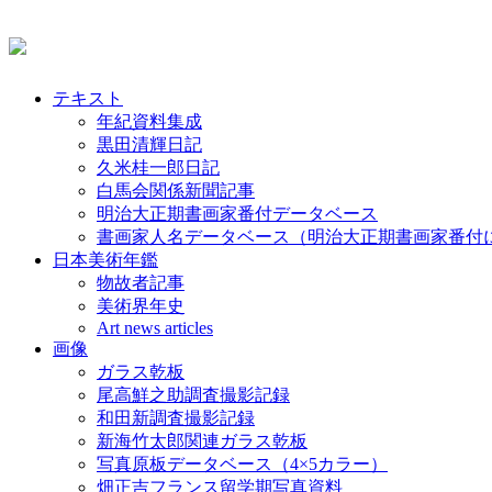
テキスト
年紀資料集成
黒田清輝日記
久米桂一郎日記
白馬会関係新聞記事
明治大正期書画家番付データベース
書画家人名データベース（明治大正期書画家番付
日本美術年鑑
物故者記事
美術界年史
Art news articles
画像
ガラス乾板
尾高鮮之助調査撮影記録
和田新調査撮影記録
新海竹太郎関連ガラス乾板
写真原板データベース（4×5カラー）
畑正吉フランス留学期写真資料