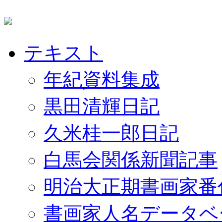
テキスト
年紀資料集成
黒田清輝日記
久米桂一郎日記
白馬会関係新聞記事
明治大正期書画家番
書画家人名データベ