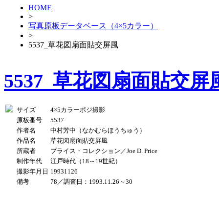
HOME
>
写真原板データベース（4×5カラー）
>
5537_草花図扇面貼交屏風
5537_草花図扇面貼交屏
サイズ
4×5カラーポジ撮影
原板番号
5537
作者名
中村芳中（なかむらほうちゅう）
作品名
草花図扇面貼交屏風
所蔵者
プライス・コレクション／Joe D. Price
制作年代
江戸時代（18～19世紀）
撮影年月日
19931126
備考
78／調査日：1993.11.26～30