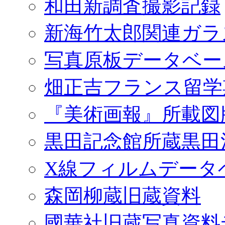
和田新調査撮影記録
新海竹太郎関連ガラ
写真原板データベー
畑正吉フランス留学
『美術画報』所載図
黒田記念館所蔵黒田
X線フィルムデータ
森岡柳蔵旧蔵資料
國華社旧蔵写真資料