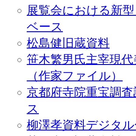
展覧会における新型
ベース
松島健旧蔵資料
笹木繁男氏主宰現代
（作家ファイル）
京都府寺院重宝調査
ス
柳澤孝資料デジタル