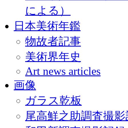
による）
日本美術年鑑
物故者記事
美術界年史
Art news articles
画像
ガラス乾板
尾高鮮之助調査撮影