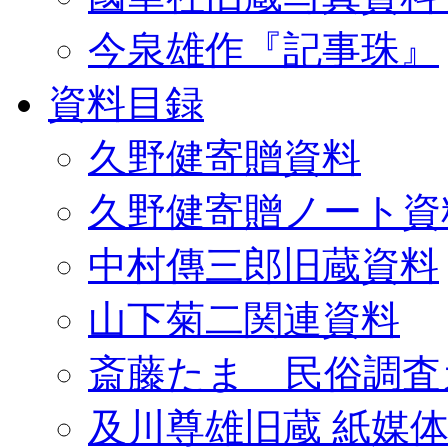
今泉雄作『記事珠』
資料目録
久野健寄贈資料
久野健寄贈ノート資
中村傳三郎旧蔵資料
山下菊二関連資料
斎藤たま 民俗調査
及川尊雄旧蔵 紙媒