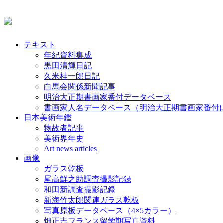
テキスト
年紀資料集成
黒田清輝日記
久米桂一郎日記
白馬会関係新聞記事
明治大正期書画家番付データベース
書画家人名データベース（明治大正期書画家番付
日本美術年鑑
物故者記事
美術界年史
Art news articles
画像
ガラス乾板
尾高鮮之助調査撮影記録
和田新調査撮影記録
新海竹太郎関連ガラス乾板
写真原板データベース（4×5カラー）
畑正吉フランス留学期写真資料