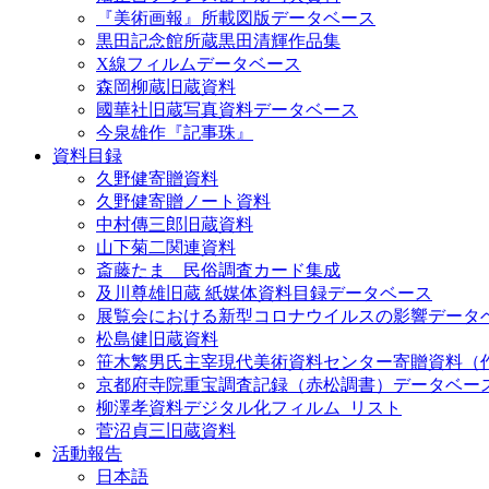
『美術画報』所載図版データベース
黒田記念館所蔵黒田清輝作品集
X線フィルムデータベース
森岡柳蔵旧蔵資料
國華社旧蔵写真資料データベース
今泉雄作『記事珠』
資料目録
久野健寄贈資料
久野健寄贈ノート資料
中村傳三郎旧蔵資料
山下菊二関連資料
斎藤たま 民俗調査カード集成
及川尊雄旧蔵 紙媒体資料目録データベース
展覧会における新型コロナウイルスの影響データ
松島健旧蔵資料
笹木繁男氏主宰現代美術資料センター寄贈資料（
京都府寺院重宝調査記録（赤松調書）データベー
柳澤孝資料デジタル化フィルム_リスト
菅沼貞三旧蔵資料
活動報告
日本語