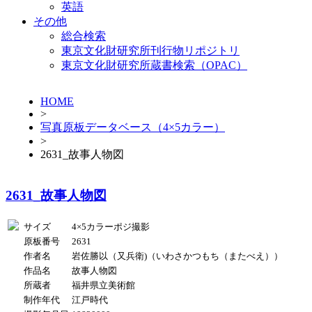
英語
その他
総合検索
東京文化財研究所刊行物リポジトリ
東京文化財研究所蔵書検索（OPAC）
HOME
>
写真原板データベース（4×5カラー）
>
2631_故事人物図
2631_故事人物図
サイズ
4×5カラーポジ撮影
原板番号
2631
作者名
岩佐勝以（又兵衛)（いわさかつもち（またべえ））
作品名
故事人物図
所蔵者
福井県立美術館
制作年代
江戸時代