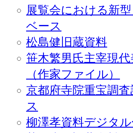
展覧会における新型
ベース
松島健旧蔵資料
笹木繁男氏主宰現代
（作家ファイル）
京都府寺院重宝調査
ス
柳澤孝資料デジタル