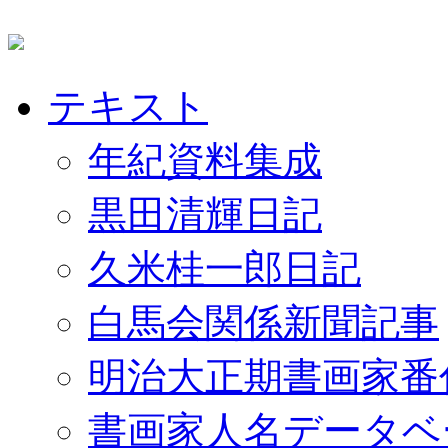
テキスト
年紀資料集成
黒田清輝日記
久米桂一郎日記
白馬会関係新聞記事
明治大正期書画家番
書画家人名データベ