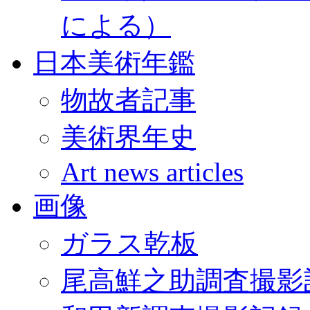
による）
日本美術年鑑
物故者記事
美術界年史
Art news articles
画像
ガラス乾板
尾高鮮之助調査撮影