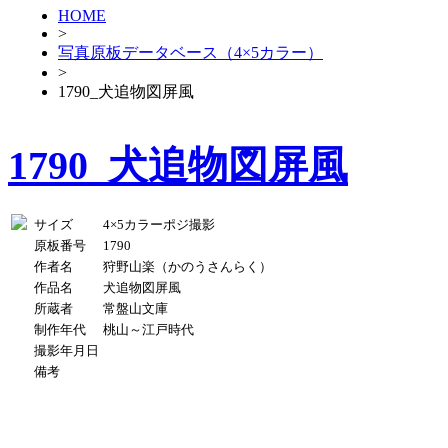
HOME
>
写真原板データベース（4×5カラー）
>
1790_犬追物図屏風
1790_犬追物図屏風
サイズ
4×5カラーポジ撮影
原板番号
1790
作者名
狩野山楽（かのうさんらく）
作品名
犬追物図屏風
所蔵者
常盤山文庫
制作年代
桃山～江戸時代
撮影年月日
備考