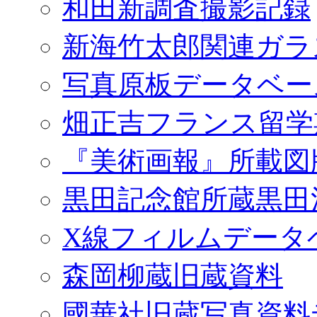
和田新調査撮影記録
新海竹太郎関連ガラ
写真原板データベー
畑正吉フランス留学
『美術画報』所載図
黒田記念館所蔵黒田
X線フィルムデータ
森岡柳蔵旧蔵資料
國華社旧蔵写真資料