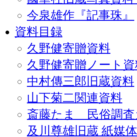
今泉雄作『記事珠』
資料目録
久野健寄贈資料
久野健寄贈ノート資
中村傳三郎旧蔵資料
山下菊二関連資料
斎藤たま 民俗調査
及川尊雄旧蔵 紙媒