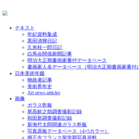
テキスト
年紀資料集成
黒田清輝日記
久米桂一郎日記
白馬会関係新聞記事
明治大正期書画家番付データベース
書画家人名データベース（明治大正期書画家番付
日本美術年鑑
物故者記事
美術界年史
Art news articles
画像
ガラス乾板
尾高鮮之助調査撮影記録
和田新調査撮影記録
新海竹太郎関連ガラス乾板
写真原板データベース（4×5カラー）
畑正吉フランス留学期写真資料