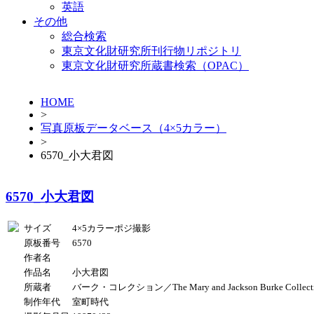
英語
その他
総合検索
東京文化財研究所刊行物リポジトリ
東京文化財研究所蔵書検索（OPAC）
HOME
>
写真原板データベース（4×5カラー）
>
6570_小大君図
6570_小大君図
サイズ
4×5カラーポジ撮影
原板番号
6570
作者名
作品名
小大君図
所蔵者
バーク・コレクション／The Mary and Jackson Burke Collect
制作年代
室町時代