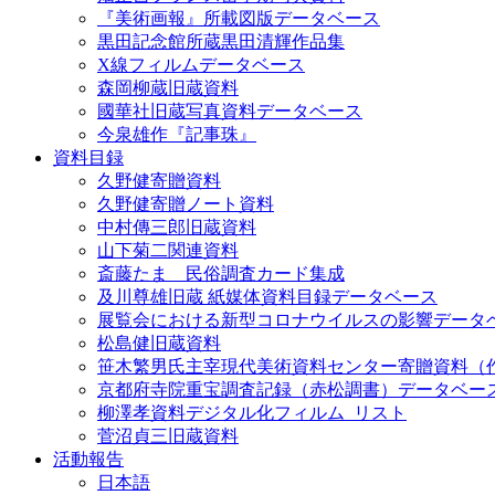
『美術画報』所載図版データベース
黒田記念館所蔵黒田清輝作品集
X線フィルムデータベース
森岡柳蔵旧蔵資料
國華社旧蔵写真資料データベース
今泉雄作『記事珠』
資料目録
久野健寄贈資料
久野健寄贈ノート資料
中村傳三郎旧蔵資料
山下菊二関連資料
斎藤たま 民俗調査カード集成
及川尊雄旧蔵 紙媒体資料目録データベース
展覧会における新型コロナウイルスの影響データ
松島健旧蔵資料
笹木繁男氏主宰現代美術資料センター寄贈資料（
京都府寺院重宝調査記録（赤松調書）データベー
柳澤孝資料デジタル化フィルム_リスト
菅沼貞三旧蔵資料
活動報告
日本語