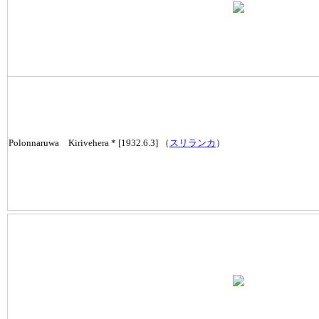
Polonnaruwa Kirivehera * [1932.6.3] （
スリランカ
）