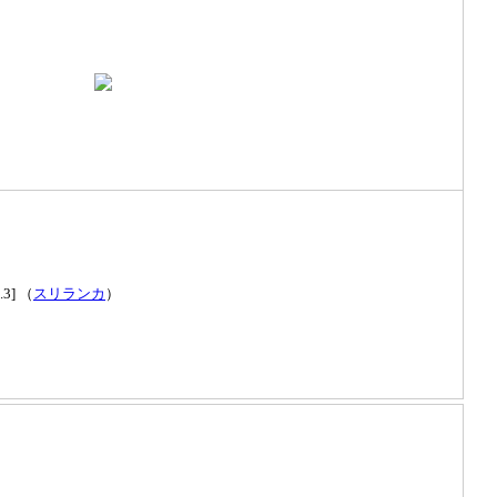
.3] （
スリランカ
）