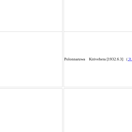
Polonnaruwa Kirivehera [1932.6.3] （
ス