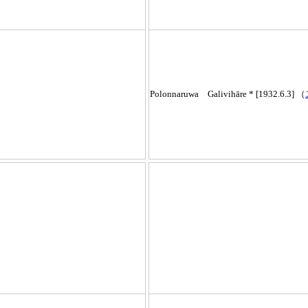
Polonnaruwa Galivihāre * [1932.6.3] （