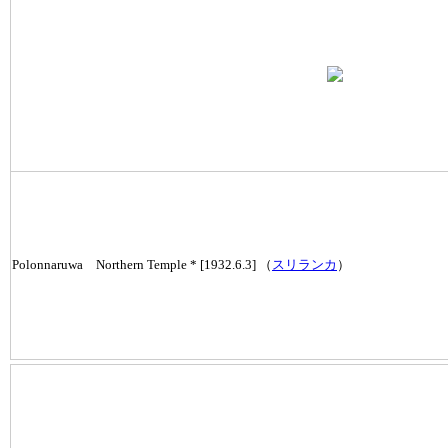
Polonnaruwa Northern Temple * [1932.6.3] （
スリランカ
）