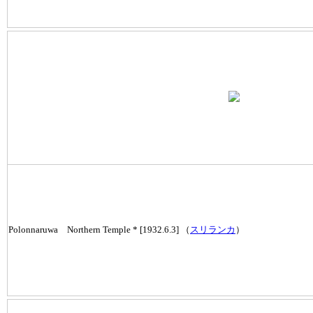
Polonnaruwa Northern Temple * [1932.6.3] （
スリランカ
）