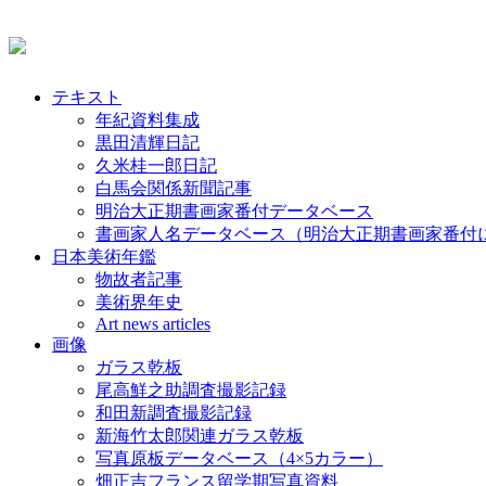
テキスト
年紀資料集成
黒田清輝日記
久米桂一郎日記
白馬会関係新聞記事
明治大正期書画家番付データベース
書画家人名データベース（明治大正期書画家番付
日本美術年鑑
物故者記事
美術界年史
Art news articles
画像
ガラス乾板
尾高鮮之助調査撮影記録
和田新調査撮影記録
新海竹太郎関連ガラス乾板
写真原板データベース（4×5カラー）
畑正吉フランス留学期写真資料