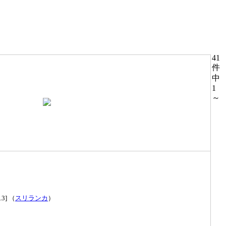
41
件
中
1
～
.3] （
スリランカ
）