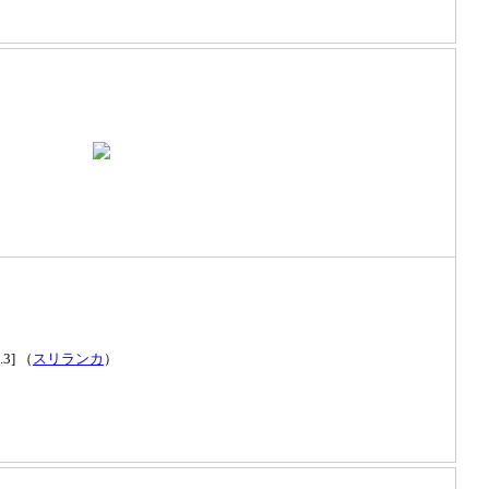
.3] （
スリランカ
）