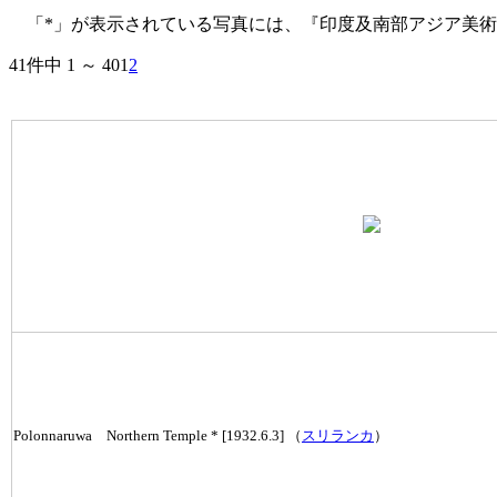
「*」が表示されている写真には、『印度及南部アジア美術
41件中 1 ～ 40
1
2
Polonnaruwa Northern Temple * [1932.6.3] （
スリランカ
）