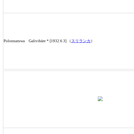
Polonnaruwa Galivihāre * [1932.6.3] （
スリランカ
）