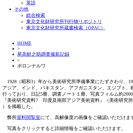
英語
その他
総合検索
東京文化財研究所刊行物リポジトリ
東京文化財研究所蔵書検索（OPAC）
HOME
>
尾高鮮之助調査撮影記録
>
ポロンナルワ
1928（昭和3）年から美術研究所準備事業にたずさわり、193
アジア、インド、パキスタン、アフガニスタン、エジプト、
行っており、日記5冊、調査ノート１冊、写真フィルム約200
『美術研究資料7 印度及南部アジア美術資料』（美術研究所編
）を掲載した。
弊所
資料閲覧室
にて、高解像度の画像をご確認いただけま
写真をクリックすると詳細情報をご確認いただけます。