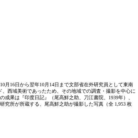
10月16日から翌年10月14日まで文部省在外研究員として東南
ド、西域美術であったため、その地域での調査・撮影を中心に
の成果は『印度日記』（尾高鮮之助、刀江書院、1939年）、
所が所蔵する、尾高鮮之助が撮影した写真（全 1,953 枚