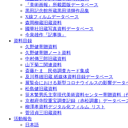
『美術画報』所載図版データベース
黒田記念館所蔵黒田清輝作品集
X線フィルムデータベース
森岡柳蔵旧蔵資料
國華社旧蔵写真資料データベース
今泉雄作『記事珠』
資料目録
久野健寄贈資料
久野健寄贈ノート資料
中村傳三郎旧蔵資料
山下菊二関連資料
斎藤たま 民俗調査カード集成
及川尊雄旧蔵 紙媒体資料目録データベース
展覧会における新型コロナウイルスの影響データ
松島健旧蔵資料
笹木繁男氏主宰現代美術資料センター寄贈資料（
京都府寺院重宝調査記録（赤松調書）データベー
柳澤孝資料デジタル化フィルム_リスト
菅沼貞三旧蔵資料
活動報告
日本語