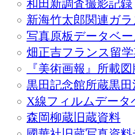
和田新調査撮影記録
新海竹太郎関連ガラ
写真原板データベー
畑正吉フランス留学
『美術画報』所載図
黒田記念館所蔵黒田
X線フィルムデータ
森岡柳蔵旧蔵資料
國華社旧蔵写真資料