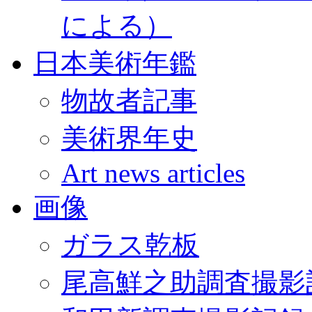
による）
日本美術年鑑
物故者記事
美術界年史
Art news articles
画像
ガラス乾板
尾高鮮之助調査撮影