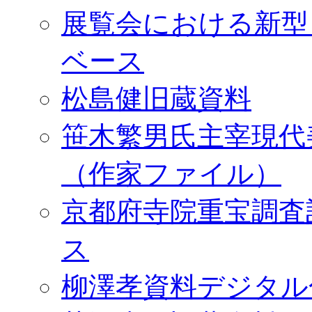
展覧会における新型
ベース
松島健旧蔵資料
笹木繁男氏主宰現代
（作家ファイル）
京都府寺院重宝調査
ス
柳澤孝資料デジタル