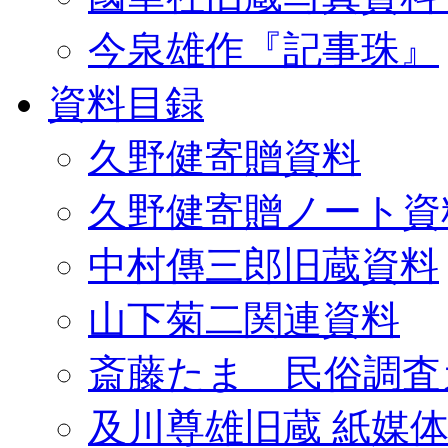
今泉雄作『記事珠』
資料目録
久野健寄贈資料
久野健寄贈ノート資
中村傳三郎旧蔵資料
山下菊二関連資料
斎藤たま 民俗調査
及川尊雄旧蔵 紙媒