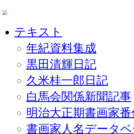
テキスト
年紀資料集成
黒田清輝日記
久米桂一郎日記
白馬会関係新聞記事
明治大正期書画家番
書画家人名データベ