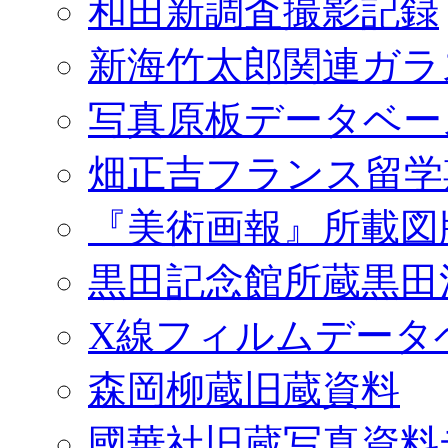
和田新調査撮影記録
新海竹太郎関連ガラ
写真原板データベー
畑正吉フランス留学
『美術画報』所載図
黒田記念館所蔵黒田
X線フィルムデータ
森岡柳蔵旧蔵資料
國華社旧蔵写真資料