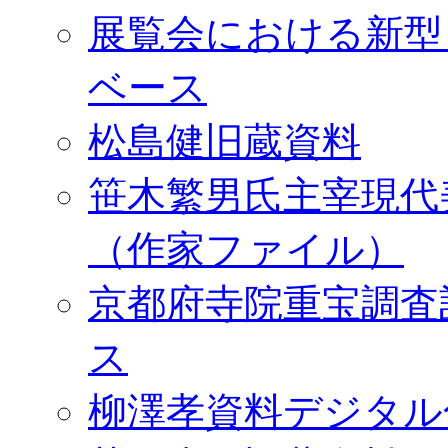
展覧会における新型
ベース
松島健旧蔵資料
笹木繁男氏主宰現代
（作家ファイル）
京都府寺院重宝調査
ス
柳澤孝資料デジタル