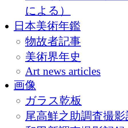
による）
日本美術年鑑
物故者記事
美術界年史
Art news articles
画像
ガラス乾板
尾高鮮之助調査撮影