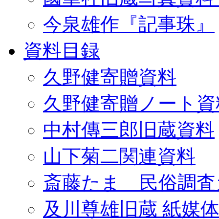
今泉雄作『記事珠』
資料目録
久野健寄贈資料
久野健寄贈ノート資
中村傳三郎旧蔵資料
山下菊二関連資料
斎藤たま 民俗調査
及川尊雄旧蔵 紙媒