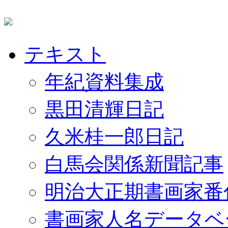
テキスト
年紀資料集成
黒田清輝日記
久米桂一郎日記
白馬会関係新聞記事
明治大正期書画家番
書画家人名データベ