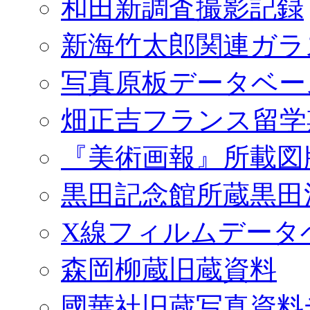
和田新調査撮影記録
新海竹太郎関連ガラ
写真原板データベー
畑正吉フランス留学
『美術画報』所載図
黒田記念館所蔵黒田
X線フィルムデータ
森岡柳蔵旧蔵資料
國華社旧蔵写真資料