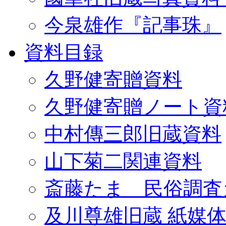
今泉雄作『記事珠』
資料目録
久野健寄贈資料
久野健寄贈ノート資
中村傳三郎旧蔵資料
山下菊二関連資料
斎藤たま 民俗調査
及川尊雄旧蔵 紙媒