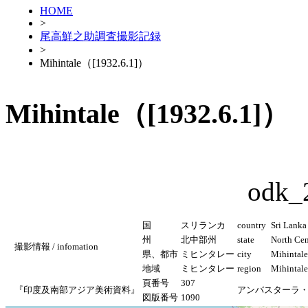
HOME
>
尾高鮮之助調査撮影記録
>
Mihintale（[1932.6.1]）
Mihintale（[1932.6.1]）
odk_
国
スリランカ
country
Sri Lanka
州
北中部州
state
North Cen
撮影情報 / infomation
県、都市
ミヒンタレー
city
Mihintale
地域
ミヒンタレー
region
Mihintale
頁番号
307
『印度及南部アジア美術資料』
アンバスターラ
図版番号
1090