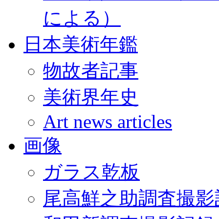
による）
日本美術年鑑
物故者記事
美術界年史
Art news articles
画像
ガラス乾板
尾高鮮之助調査撮影