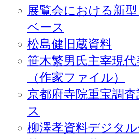
展覧会における新型
ベース
松島健旧蔵資料
笹木繁男氏主宰現代
（作家ファイル）
京都府寺院重宝調査
ス
柳澤孝資料デジタル