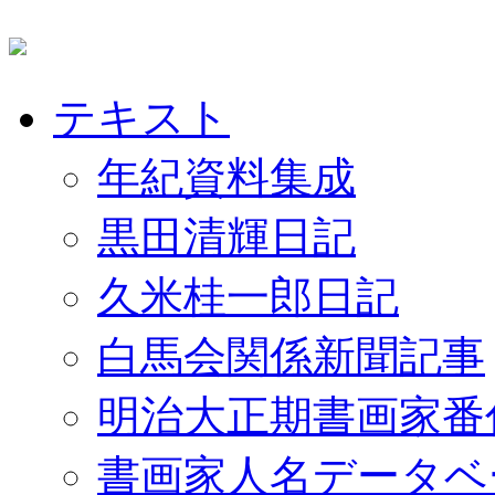
テキスト
年紀資料集成
黒田清輝日記
久米桂一郎日記
白馬会関係新聞記事
明治大正期書画家番
書画家人名データベ