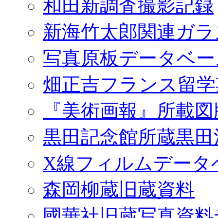
和田新調査撮影記録
新海竹太郎関連ガラ
写真原板データベー
畑正吉フランス留学
『美術画報』所載図
黒田記念館所蔵黒田
X線フィルムデータ
森岡柳蔵旧蔵資料
國華社旧蔵写真資料