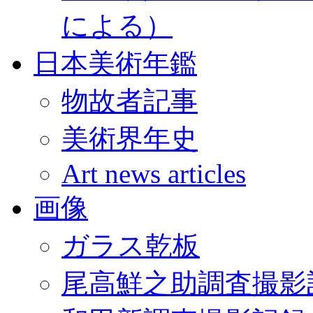
による）
日本美術年鑑
物故者記事
美術界年史
Art news articles
画像
ガラス乾板
尾高鮮之助調査撮影