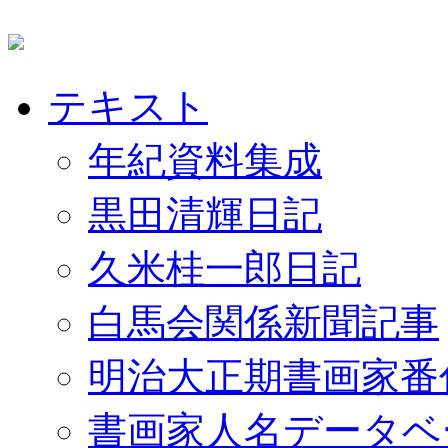
テキスト
年紀資料集成
黒田清輝日記
久米桂一郎日記
白馬会関係新聞記事
明治大正期書画家番
書画家人名データベ