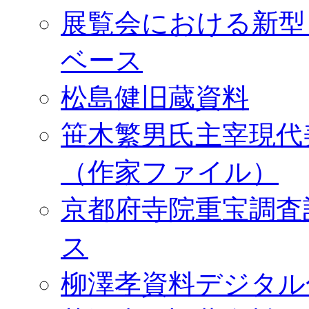
展覧会における新型
ベース
松島健旧蔵資料
笹木繁男氏主宰現代
（作家ファイル）
京都府寺院重宝調査
ス
柳澤孝資料デジタル