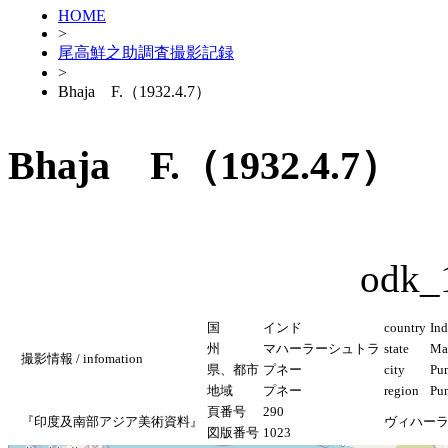
HOME
>
尾高鮮之助調査撮影記録
>
Bhaja F.（1932.4.7）
Bhaja F.（1932.4.7）
odk_
国
インド
country
Ind
州
マハーラーシュトラ
state
Ma
撮影情報 / infomation
県、都市
プネー
city
Pu
地域
プネー
region
Pu
頁番号
290
『印度及南部アジア美術資料』
ヴィハー
図版番号
1023