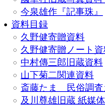
今泉雄作『記事珠』
資料目録
久野健寄贈資料
久野健寄贈ノート資
中村傳三郎旧蔵資料
山下菊二関連資料
斎藤たま 民俗調査
及川尊雄旧蔵 紙媒