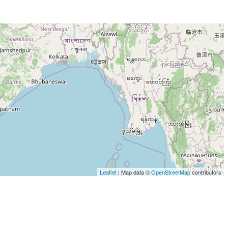
Leaflet
| Map data ©
OpenStreetMap
contributors