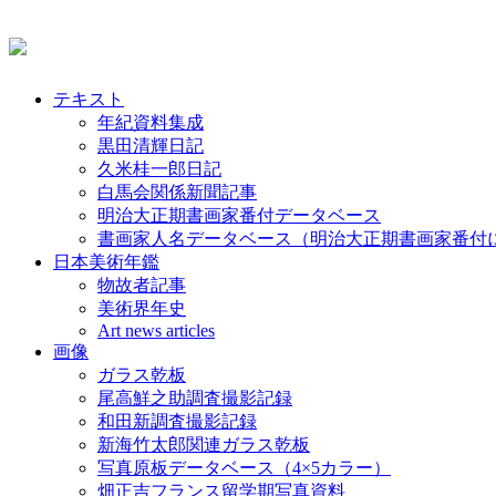
テキスト
年紀資料集成
黒田清輝日記
久米桂一郎日記
白馬会関係新聞記事
明治大正期書画家番付データベース
書画家人名データベース（明治大正期書画家番付
日本美術年鑑
物故者記事
美術界年史
Art news articles
画像
ガラス乾板
尾高鮮之助調査撮影記録
和田新調査撮影記録
新海竹太郎関連ガラス乾板
写真原板データベース（4×5カラー）
畑正吉フランス留学期写真資料