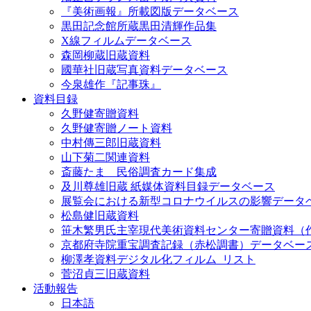
『美術画報』所載図版データベース
黒田記念館所蔵黒田清輝作品集
X線フィルムデータベース
森岡柳蔵旧蔵資料
國華社旧蔵写真資料データベース
今泉雄作『記事珠』
資料目録
久野健寄贈資料
久野健寄贈ノート資料
中村傳三郎旧蔵資料
山下菊二関連資料
斎藤たま 民俗調査カード集成
及川尊雄旧蔵 紙媒体資料目録データベース
展覧会における新型コロナウイルスの影響データ
松島健旧蔵資料
笹木繁男氏主宰現代美術資料センター寄贈資料（
京都府寺院重宝調査記録（赤松調書）データベー
柳澤孝資料デジタル化フィルム_リスト
菅沼貞三旧蔵資料
活動報告
日本語