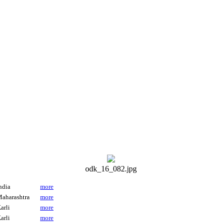
odk_16_082.jpg
ndia
more
aharashtra
more
arli
more
arli
more