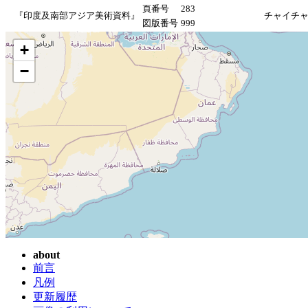
頁番号
283
『印度及南部アジア美術資料』
チャイチ
図版番号
999
+
−
about
前言
凡例
更新履歴