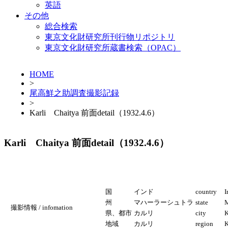
英語
その他
総合検索
東京文化財研究所刊行物リポジトリ
東京文化財研究所蔵書検索（OPAC）
HOME
>
尾高鮮之助調査撮影記録
>
Karli Chaitya 前面detail（1932.4.6）
Karli Chaitya 前面detail（1932.4.6）
国
インド
country
I
州
マハーラーシュトラ
state
M
撮影情報 / infomation
県、都市
カルリ
city
K
地域
カルリ
region
K