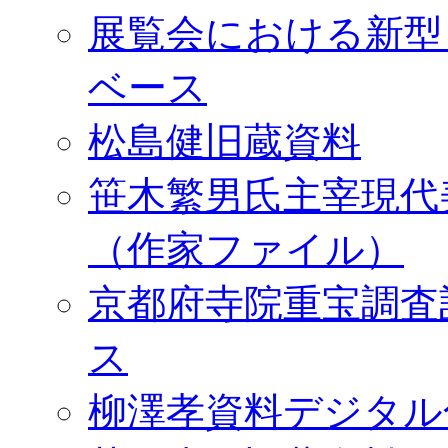
展覧会における新型
ベース
松島健旧蔵資料
笹木繁男氏主宰現代
（作家ファイル）
京都府寺院重宝調査
ス
柳澤孝資料デジタル