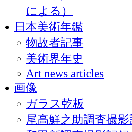
による）
日本美術年鑑
物故者記事
美術界年史
Art news articles
画像
ガラス乾板
尾高鮮之助調査撮影