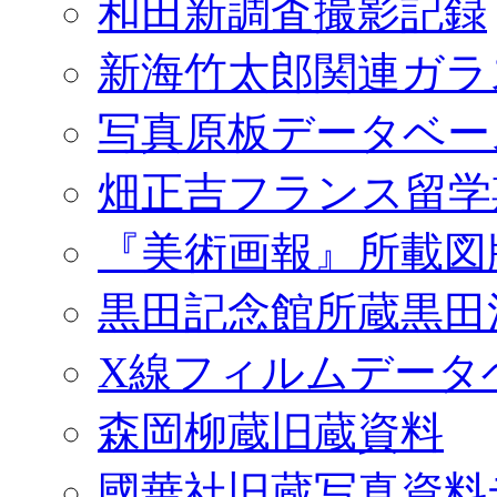
和田新調査撮影記録
新海竹太郎関連ガラ
写真原板データベー
畑正吉フランス留学
『美術画報』所載図
黒田記念館所蔵黒田
X線フィルムデータ
森岡柳蔵旧蔵資料
國華社旧蔵写真資料