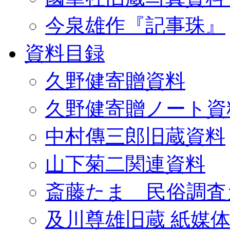
今泉雄作『記事珠』
資料目録
久野健寄贈資料
久野健寄贈ノート資
中村傳三郎旧蔵資料
山下菊二関連資料
斎藤たま 民俗調査
及川尊雄旧蔵 紙媒