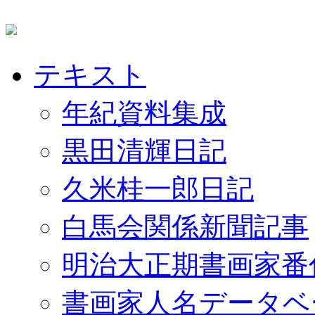
テキスト
年紀資料集成
黒田清輝日記
久米桂一郎日記
白馬会関係新聞記事
明治大正期書画家番
書画家人名データベ