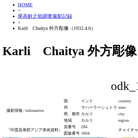
HOME
>
尾高鮮之助調査撮影記録
>
Karli Chaitya 外方彫像（1932.4.6）
Karli Chaitya 外方彫像
odk_
国
インド
country
州
マハーラーシュトラ
state
撮影情報 / infomation
県、都市
カルリ
city
地域
カルリ
region
頁番号
284
『印度及南部アジア美術資料』
チャイチ
図版番号
1004