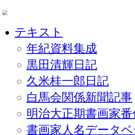
テキスト
年紀資料集成
黒田清輝日記
久米桂一郎日記
白馬会関係新聞記事
明治大正期書画家番
書画家人名データベ