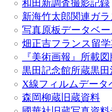
和田新調査撮影記録
新海竹太郎関連ガラ
写真原板データベー
畑正吉フランス留学
『美術画報』所載図
黒田記念館所蔵黒田
X線フィルムデータ
森岡柳蔵旧蔵資料
國華社旧蔵写真資料