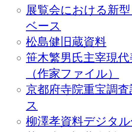
展覧会における新型
ベース
松島健旧蔵資料
笹木繁男氏主宰現代
（作家ファイル）
京都府寺院重宝調査
ス
柳澤孝資料デジタル