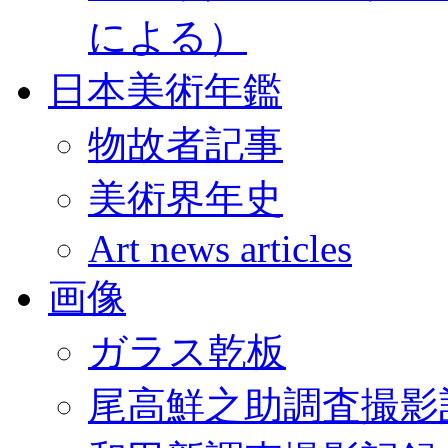
による）
日本美術年鑑
物故者記事
美術界年史
Art news articles
画像
ガラス乾板
尾高鮮之助調査撮影