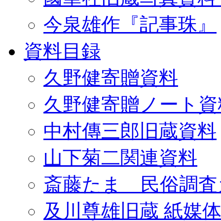
今泉雄作『記事珠』
資料目録
久野健寄贈資料
久野健寄贈ノート資
中村傳三郎旧蔵資料
山下菊二関連資料
斎藤たま 民俗調査
及川尊雄旧蔵 紙媒