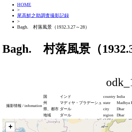
HOME
>
尾高鮮之助調査撮影記録
>
Bagh. 村落風景（1932.3.27～28）
Bagh. 村落風景（1932.3
odk_
国
インド
country
India
州
マディヤ・プラデーシュ
state
Madhya P
撮影情報 / infomation
県、都市
ダール
city
Dhar
地域
ダール
region
Dhar
+