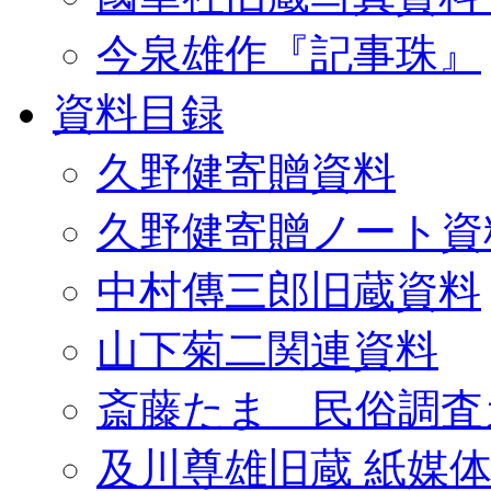
今泉雄作『記事珠』
資料目録
久野健寄贈資料
久野健寄贈ノート資
中村傳三郎旧蔵資料
山下菊二関連資料
斎藤たま 民俗調査
及川尊雄旧蔵 紙媒