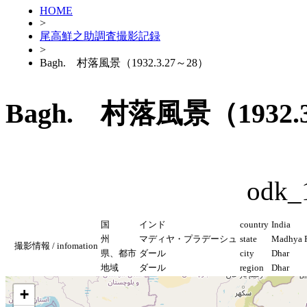
HOME
>
尾高鮮之助調査撮影記録
>
Bagh. 村落風景（1932.3.27～28）
Bagh. 村落風景（1932.3
odk_
国
インド
country
India
州
マディヤ・プラデーシュ
state
Madhya P
撮影情報 / infomation
県、都市
ダール
city
Dhar
地域
ダール
region
Dhar
+