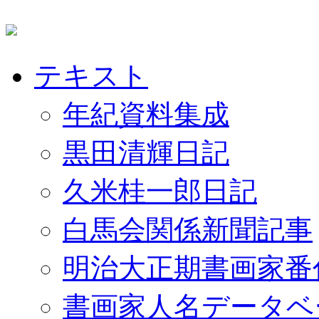
テキスト
年紀資料集成
黒田清輝日記
久米桂一郎日記
白馬会関係新聞記事
明治大正期書画家番
書画家人名データベ