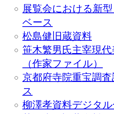
展覧会における新型
ベース
松島健旧蔵資料
笹木繁男氏主宰現代
（作家ファイル）
京都府寺院重宝調査
ス
柳澤孝資料デジタル