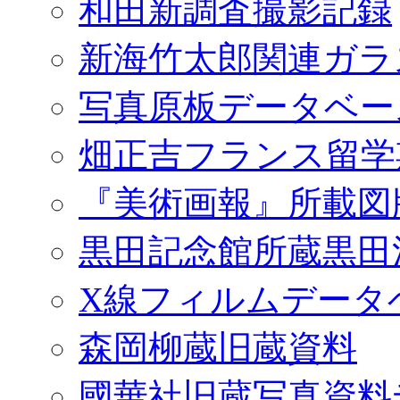
和田新調査撮影記録
新海竹太郎関連ガラ
写真原板データベー
畑正吉フランス留学
『美術画報』所載図
黒田記念館所蔵黒田
X線フィルムデータ
森岡柳蔵旧蔵資料
國華社旧蔵写真資料