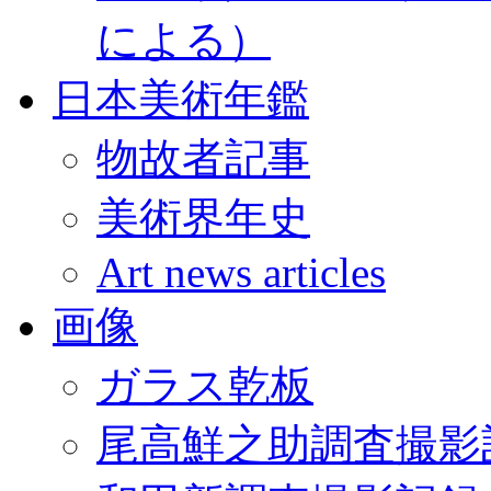
による）
日本美術年鑑
物故者記事
美術界年史
Art news articles
画像
ガラス乾板
尾高鮮之助調査撮影