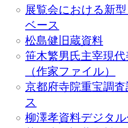
展覧会における新型
ベース
松島健旧蔵資料
笹木繁男氏主宰現代
（作家ファイル）
京都府寺院重宝調査
ス
柳澤孝資料デジタル