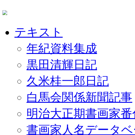
テキスト
年紀資料集成
黒田清輝日記
久米桂一郎日記
白馬会関係新聞記事
明治大正期書画家番
書画家人名データベ