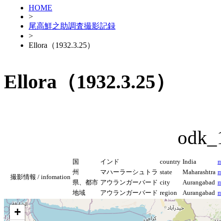
HOME
>
尾高鮮之助調査撮影記録
>
Ellora（1932.3.25）
Ellora（1932.3.25）
odk_
国
インド
country
India
m
州
マハーラーシュトラ
state
Maharashtra
m
撮影情報 / infomation
県、都市
アウランガーバード
city
Aurangabad
m
地域
アウランガーバード
region
Aurangabad
m
+