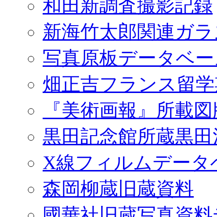
和田新調査撮影記録
新海竹太郎関連ガラ
写真原板データベー
畑正吉フランス留学
『美術画報』所載図
黒田記念館所蔵黒田
X線フィルムデータ
森岡柳蔵旧蔵資料
國華社旧蔵写真資料