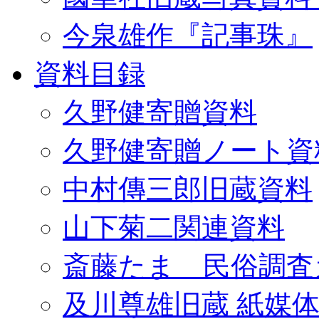
今泉雄作『記事珠』
資料目録
久野健寄贈資料
久野健寄贈ノート資
中村傳三郎旧蔵資料
山下菊二関連資料
斎藤たま 民俗調査
及川尊雄旧蔵 紙媒