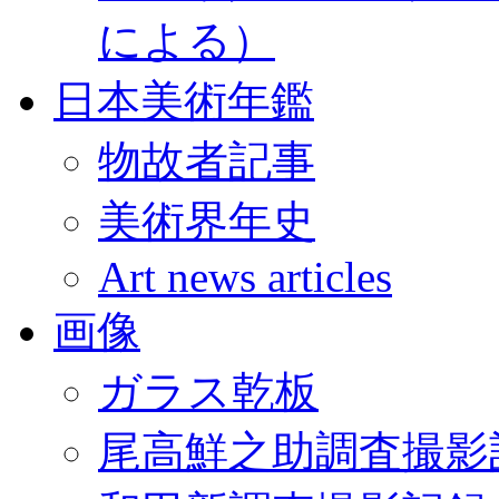
による）
日本美術年鑑
物故者記事
美術界年史
Art news articles
画像
ガラス乾板
尾高鮮之助調査撮影