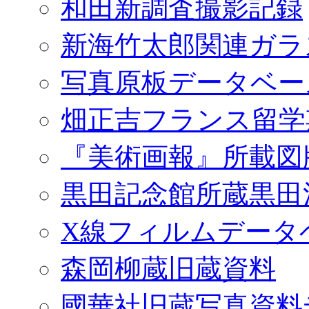
和田新調査撮影記録
新海竹太郎関連ガラ
写真原板データベー
畑正吉フランス留学
『美術画報』所載図
黒田記念館所蔵黒田
X線フィルムデータ
森岡柳蔵旧蔵資料
國華社旧蔵写真資料