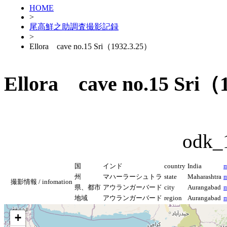
HOME
>
尾高鮮之助調査撮影記録
>
Ellora cave no.15 Sri（1932.3.25）
Ellora cave no.15 Sri（
odk_
国
インド
country
India
m
州
マハーラーシュトラ
state
Maharashtra
m
撮影情報 / infomation
県、都市
アウランガーバード
city
Aurangabad
m
地域
アウランガーバード
region
Aurangabad
m
+