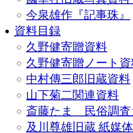
今泉雄作『記事珠』
資料目録
久野健寄贈資料
久野健寄贈ノート資
中村傳三郎旧蔵資料
山下菊二関連資料
斎藤たま 民俗調査
及川尊雄旧蔵 紙媒