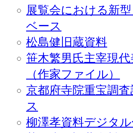
展覧会における新型
ベース
松島健旧蔵資料
笹木繁男氏主宰現代
（作家ファイル）
京都府寺院重宝調査
ス
柳澤孝資料デジタル