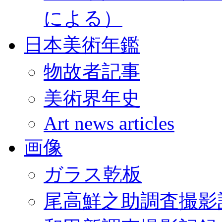
による）
日本美術年鑑
物故者記事
美術界年史
Art news articles
画像
ガラス乾板
尾高鮮之助調査撮影