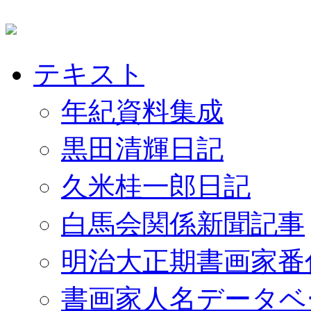
テキスト
年紀資料集成
黒田清輝日記
久米桂一郎日記
白馬会関係新聞記事
明治大正期書画家番
書画家人名データベ