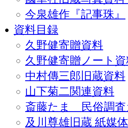
今泉雄作『記事珠』
資料目録
久野健寄贈資料
久野健寄贈ノート資
中村傳三郎旧蔵資料
山下菊二関連資料
斎藤たま 民俗調査
及川尊雄旧蔵 紙媒