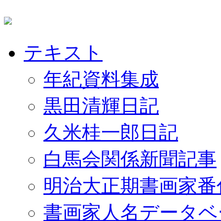
テキスト
年紀資料集成
黒田清輝日記
久米桂一郎日記
白馬会関係新聞記事
明治大正期書画家番
書画家人名データベ