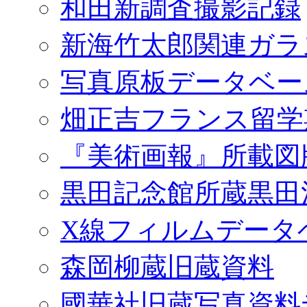
和田新調査撮影記録
新海竹太郎関連ガラ
写真原板データベー
畑正吉フランス留学
『美術画報』所載図
黒田記念館所蔵黒田
X線フィルムデータ
森岡柳蔵旧蔵資料
國華社旧蔵写真資料