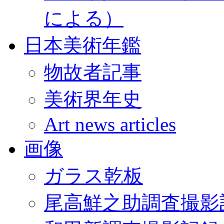
による）
日本美術年鑑
物故者記事
美術界年史
Art news articles
画像
ガラス乾板
尾高鮮之助調査撮影