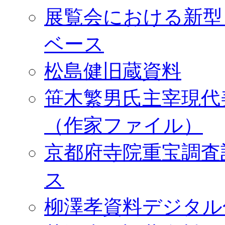
展覧会における新型
ベース
松島健旧蔵資料
笹木繁男氏主宰現代
（作家ファイル）
京都府寺院重宝調査
ス
柳澤孝資料デジタル