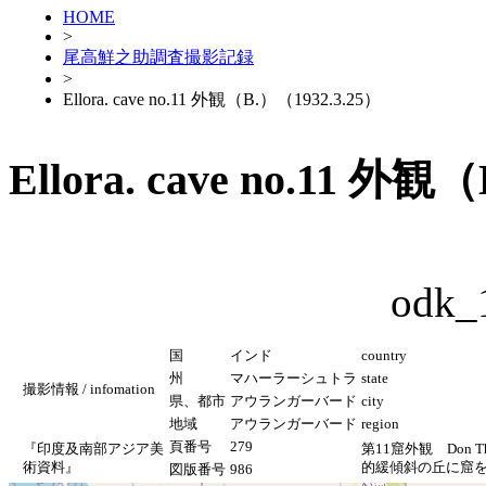
HOME
>
尾高鮮之助調査撮影記録
>
Ellora. cave no.11 外観（B.）（1932.3.25）
Ellora. cave no.11 外観
odk_
国
インド
country
州
マハーラーシュトラ
state
撮影情報 / infomation
県、都市
アウランガーバード
city
地域
アウランガーバード
region
頁番号
279
『印度及南部アジア美
第11窟外観 Do
術資料』
的緩傾斜の丘に窟
図版番号
986