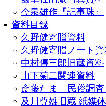
今泉雄作『記事珠』
資料目録
久野健寄贈資料
久野健寄贈ノート資
中村傳三郎旧蔵資料
山下菊二関連資料
斎藤たま 民俗調査
及川尊雄旧蔵 紙媒