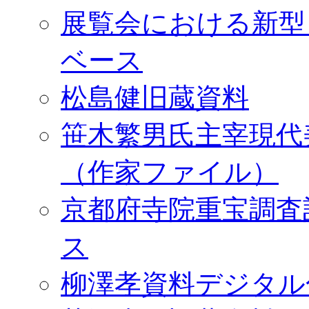
展覧会における新型
ベース
松島健旧蔵資料
笹木繁男氏主宰現代
（作家ファイル）
京都府寺院重宝調査
ス
柳澤孝資料デジタル