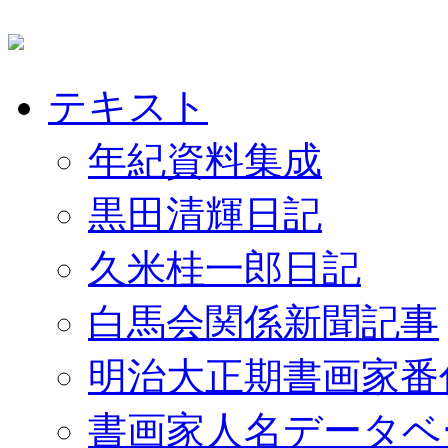
テキスト
年紀資料集成
黒田清輝日記
久米桂一郎日記
白馬会関係新聞記事
明治大正期書画家番
書画家人名データベ