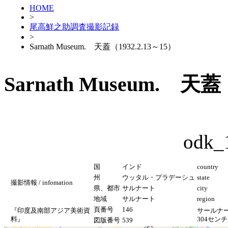
HOME
>
尾高鮮之助調査撮影記録
>
Sarnath Museum. 天蓋（1932.2.13～15）
Sarnath Museum. 天蓋
odk_
国
インド
country
州
ウッタル・プラデーシュ
state
撮影情報 / infomation
県、都市
サルナート
city
地域
サルナート
region
頁番号
146
『印度及南部アジア美術資
サールナー
料』
304セン
図版番号
539