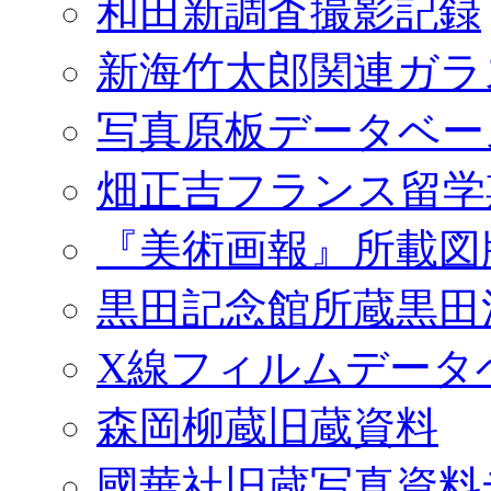
和田新調査撮影記録
新海竹太郎関連ガラ
写真原板データベー
畑正吉フランス留学
『美術画報』所載図
黒田記念館所蔵黒田
X線フィルムデータ
森岡柳蔵旧蔵資料
國華社旧蔵写真資料