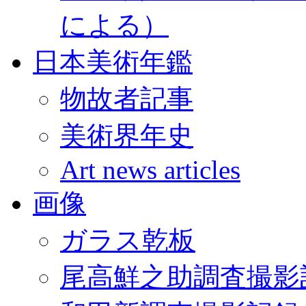
による）
日本美術年鑑
物故者記事
美術界年史
Art news articles
画像
ガラス乾板
尾高鮮之助調査撮影