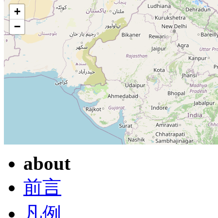
+
−
about
前言
凡例