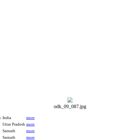
odk_09_087.jpg
y
India
more
Uttar Pradesh
more
Sarnath
more
Sarnath
more