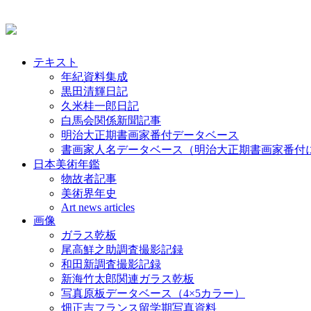
テキスト
年紀資料集成
黒田清輝日記
久米桂一郎日記
白馬会関係新聞記事
明治大正期書画家番付データベース
書画家人名データベース（明治大正期書画家番付
日本美術年鑑
物故者記事
美術界年史
Art news articles
画像
ガラス乾板
尾高鮮之助調査撮影記録
和田新調査撮影記録
新海竹太郎関連ガラス乾板
写真原板データベース（4×5カラー）
畑正吉フランス留学期写真資料