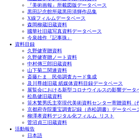
『美術画報』所載図版データベース
黒田記念館所蔵黒田清輝作品集
X線フィルムデータベース
森岡柳蔵旧蔵資料
國華社旧蔵写真資料データベース
今泉雄作『記事珠』
資料目録
久野健寄贈資料
久野健寄贈ノート資料
中村傳三郎旧蔵資料
山下菊二関連資料
斎藤たま 民俗調査カード集成
及川尊雄旧蔵 紙媒体資料目録データベース
展覧会における新型コロナウイルスの影響データ
松島健旧蔵資料
笹木繁男氏主宰現代美術資料センター寄贈資料（
京都府寺院重宝調査記録（赤松調書）データベー
柳澤孝資料デジタル化フィルム_リスト
菅沼貞三旧蔵資料
活動報告
日本語