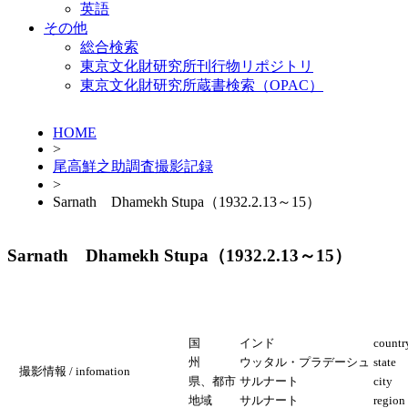
英語
その他
総合検索
東京文化財研究所刊行物リポジトリ
東京文化財研究所蔵書検索（OPAC）
HOME
>
尾高鮮之助調査撮影記録
>
Sarnath Dhamekh Stupa（1932.2.13～15）
Sarnath Dhamekh Stupa（1932.2.13～15）
国
インド
countr
州
ウッタル・プラデーシュ
state
撮影情報 / infomation
県、都市
サルナート
city
地域
サルナート
region