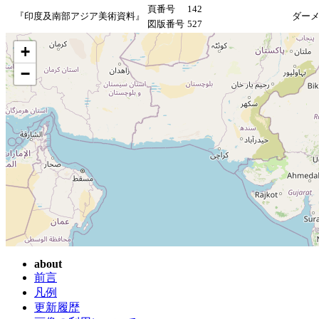
頁番号
142
『印度及南部アジア美術資料』
ダー
図版番号
527
+
−
about
前言
凡例
更新履歴