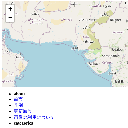
+
−
about
前言
凡例
更新履歴
画像の利用について
categories