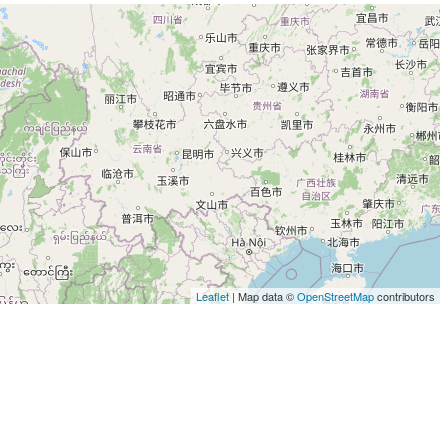
Leaflet
| Map data ©
OpenStreetMap
contributors