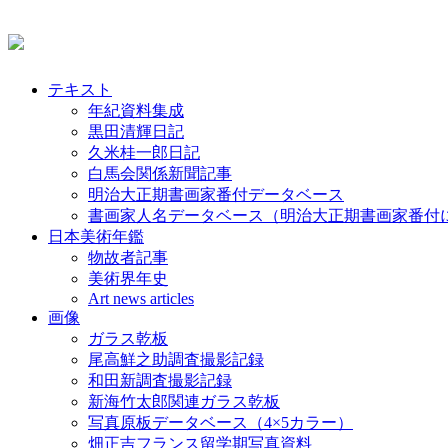
テキスト
年紀資料集成
黒田清輝日記
久米桂一郎日記
白馬会関係新聞記事
明治大正期書画家番付データベース
書画家人名データベース（明治大正期書画家番付
日本美術年鑑
物故者記事
美術界年史
Art news articles
画像
ガラス乾板
尾高鮮之助調査撮影記録
和田新調査撮影記録
新海竹太郎関連ガラス乾板
写真原板データベース（4×5カラー）
畑正吉フランス留学期写真資料