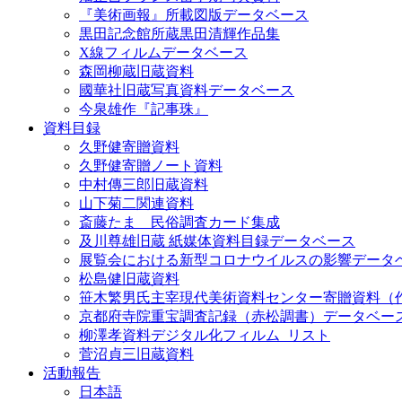
『美術画報』所載図版データベース
黒田記念館所蔵黒田清輝作品集
X線フィルムデータベース
森岡柳蔵旧蔵資料
國華社旧蔵写真資料データベース
今泉雄作『記事珠』
資料目録
久野健寄贈資料
久野健寄贈ノート資料
中村傳三郎旧蔵資料
山下菊二関連資料
斎藤たま 民俗調査カード集成
及川尊雄旧蔵 紙媒体資料目録データベース
展覧会における新型コロナウイルスの影響データ
松島健旧蔵資料
笹木繁男氏主宰現代美術資料センター寄贈資料（
京都府寺院重宝調査記録（赤松調書）データベー
柳澤孝資料デジタル化フィルム_リスト
菅沼貞三旧蔵資料
活動報告
日本語