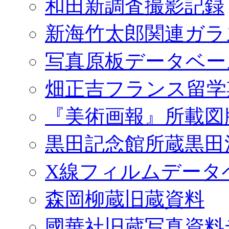
和田新調査撮影記録
新海竹太郎関連ガラ
写真原板データベー
畑正吉フランス留学
『美術画報』所載図
黒田記念館所蔵黒田
X線フィルムデータ
森岡柳蔵旧蔵資料
國華社旧蔵写真資料