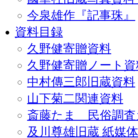
今泉雄作『記事珠』
資料目録
久野健寄贈資料
久野健寄贈ノート資
中村傳三郎旧蔵資料
山下菊二関連資料
斎藤たま 民俗調査
及川尊雄旧蔵 紙媒