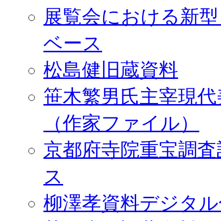
展覧会における新型
ベース
松島健旧蔵資料
笹木繁男氏主宰現代
（作家ファイル）
京都府寺院重宝調査
ス
柳澤孝資料デジタル