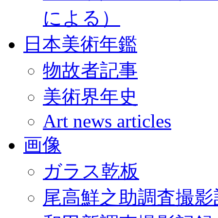
による）
日本美術年鑑
物故者記事
美術界年史
Art news articles
画像
ガラス乾板
尾高鮮之助調査撮影