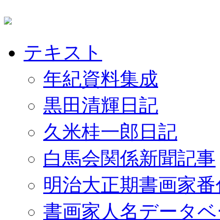
テキスト
年紀資料集成
黒田清輝日記
久米桂一郎日記
白馬会関係新聞記事
明治大正期書画家番
書画家人名データベ