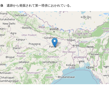
跏像 遺跡から発掘されて第一塔傍におかれている。