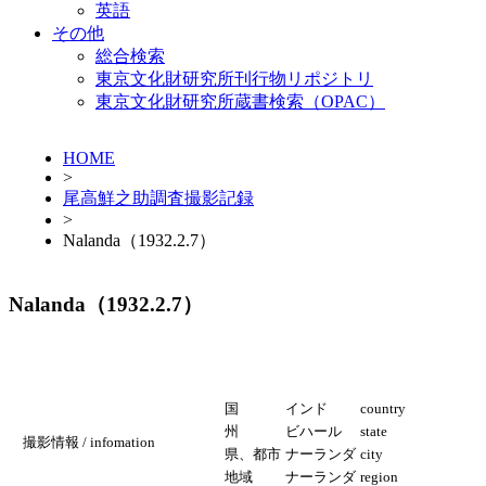
英語
その他
総合検索
東京文化財研究所刊行物リポジトリ
東京文化財研究所蔵書検索（OPAC）
HOME
>
尾高鮮之助調査撮影記録
>
Nalanda（1932.2.7）
Nalanda（1932.2.7）
国
インド
country
州
ビハール
state
撮影情報 / infomation
県、都市
ナーランダ
city
地域
ナーランダ
region