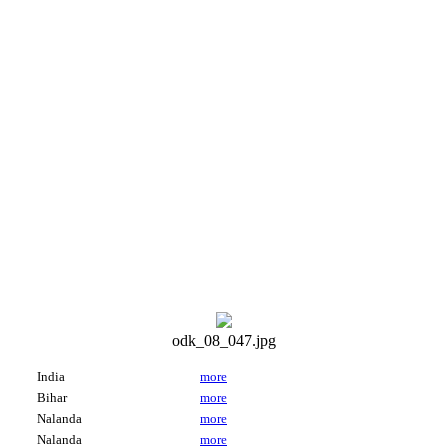
odk_08_047.jpg
India
more
Bihar
more
Nalanda
more
Nalanda
more