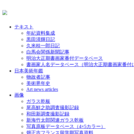
テキスト
年紀資料集成
黒田清輝日記
久米桂一郎日記
白馬会関係新聞記事
明治大正期書画家番付データベース
書画家人名データベース（明治大正期書画家番付
日本美術年鑑
物故者記事
美術界年史
Art news articles
画像
ガラス乾板
尾高鮮之助調査撮影記録
和田新調査撮影記録
新海竹太郎関連ガラス乾板
写真原板データベース（4×5カラー）
畑正吉フランス留学期写真資料