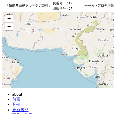
頁番号
117
『印度及南部アジア美術資料』
ナーガ上菩薩形半
図版番号
427
+
−
about
前言
凡例
更新履歴