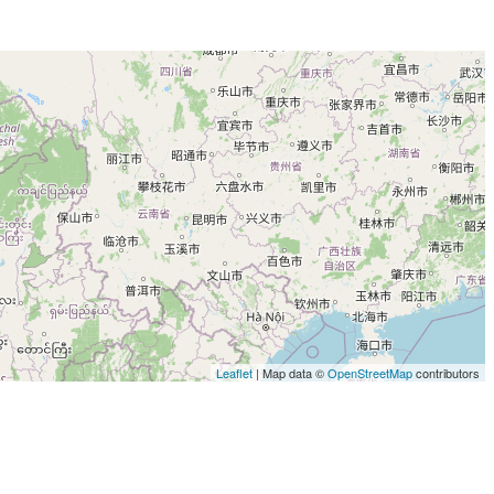
Leaflet
| Map data ©
OpenStreetMap
contributors