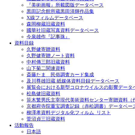
『美術画報』所載図版データベース
黒田記念館所蔵黒田清輝作品集
X線フィルムデータベース
森岡柳蔵旧蔵資料
國華社旧蔵写真資料データベース
今泉雄作『記事珠』
資料目録
久野健寄贈資料
久野健寄贈ノート資料
中村傳三郎旧蔵資料
山下菊二関連資料
斎藤たま 民俗調査カード集成
及川尊雄旧蔵 紙媒体資料目録データベース
展覧会における新型コロナウイルスの影響データ
松島健旧蔵資料
笹木繁男氏主宰現代美術資料センター寄贈資料（
京都府寺院重宝調査記録（赤松調書）データベー
柳澤孝資料デジタル化フィルム_リスト
菅沼貞三旧蔵資料
活動報告
日本語