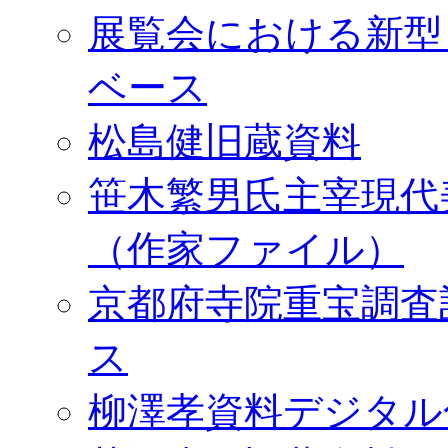
展覧会における新型
ベース
松島健旧蔵資料
笹木繁男氏主宰現代
（作家ファイル）
京都府寺院重宝調査
ス
柳澤孝資料デジタル