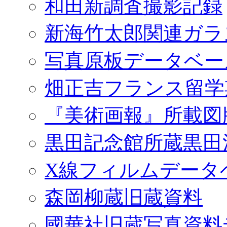
和田新調査撮影記録
新海竹太郎関連ガラ
写真原板データベー
畑正吉フランス留学
『美術画報』所載図
黒田記念館所蔵黒田
X線フィルムデータ
森岡柳蔵旧蔵資料
國華社旧蔵写真資料