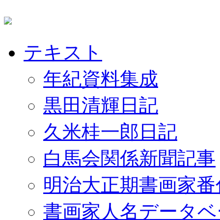
テキスト
年紀資料集成
黒田清輝日記
久米桂一郎日記
白馬会関係新聞記事
明治大正期書画家番
書画家人名データベ