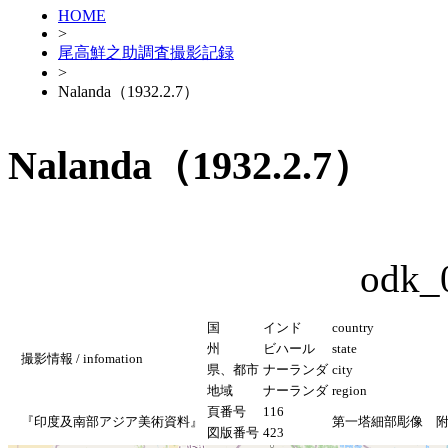
HOME
>
尾高鮮之助調査撮影記録
>
Nalanda（1932.2.7）
Nalanda（1932.2.7）
odk_
国
インド
country
州
ビハール
state
撮影情報 / infomation
県、都市
ナーランダ
city
地域
ナーランダ
region
頁番号
116
『印度及南部アジア美術資料』
第一塔細部彫像 
図版番号
423