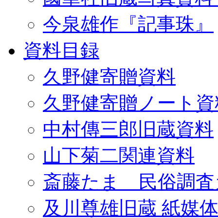
今泉雄作『記事珠』
資料目録
久野健寄贈資料
久野健寄贈ノート資
中村傳三郎旧蔵資料
山下菊二関連資料
斎藤たま 民俗調査
及川尊雄旧蔵 紙媒