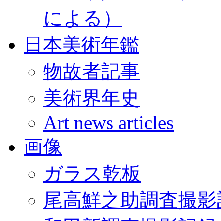
による）
日本美術年鑑
物故者記事
美術界年史
Art news articles
画像
ガラス乾板
尾高鮮之助調査撮影