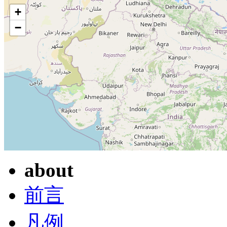
+
−
about
前言
凡例