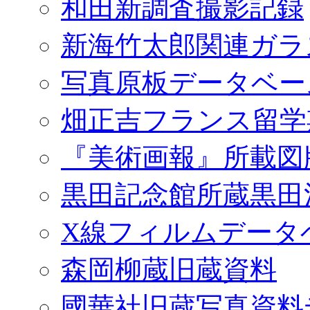
和田新調査撮影記録
新海竹太郎関連ガラ
写真原板データベー
畑正吉フランス留学
『美術画報』所載図
黒田記念館所蔵黒田
X線フィルムデータ
森岡柳蔵旧蔵資料
國華社旧蔵写真資料