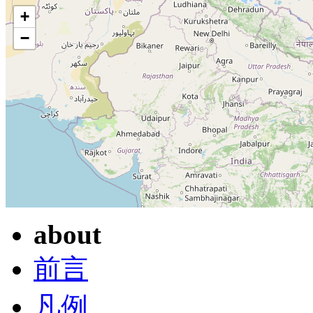
+
−
about
前言
凡例