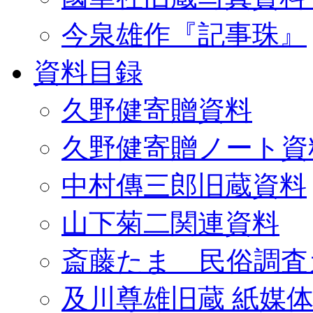
今泉雄作『記事珠』
資料目録
久野健寄贈資料
久野健寄贈ノート資
中村傳三郎旧蔵資料
山下菊二関連資料
斎藤たま 民俗調査
及川尊雄旧蔵 紙媒