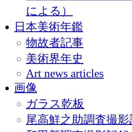
による）
日本美術年鑑
物故者記事
美術界年史
Art news articles
画像
ガラス乾板
尾高鮮之助調査撮影