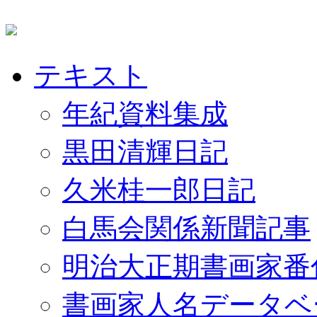
テキスト
年紀資料集成
黒田清輝日記
久米桂一郎日記
白馬会関係新聞記事
明治大正期書画家番
書画家人名データベ