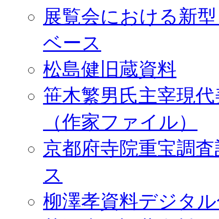
展覧会における新型
ベース
松島健旧蔵資料
笹木繁男氏主宰現代
（作家ファイル）
京都府寺院重宝調査
ス
柳澤孝資料デジタル