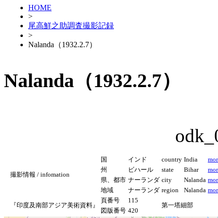
HOME
>
尾高鮮之助調査撮影記録
>
Nalanda（1932.2.7）
Nalanda（1932.2.7）
odk_
国
インド
country
India
mor
州
ビハール
state
Bihar
mor
撮影情報 / infomation
県、都市
ナーランダ
city
Nalanda
mor
地域
ナーランダ
region
Nalanda
mor
頁番号
115
『印度及南部アジア美術資料』
第一塔細部
図版番号
420