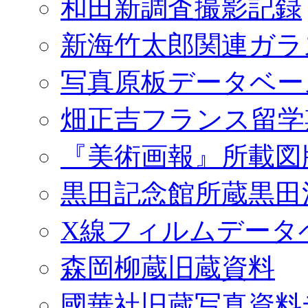
和田新調査撮影記録
新海竹太郎関連ガラ
写真原板データベー
畑正吉フランス留学
『美術画報』所載図
黒田記念館所蔵黒田
X線フィルムデータ
森岡柳蔵旧蔵資料
國華社旧蔵写真資料