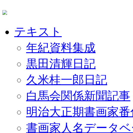
テキスト
年紀資料集成
黒田清輝日記
久米桂一郎日記
白馬会関係新聞記事
明治大正期書画家番
書画家人名データベ