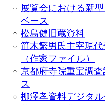
展覧会における新型
ベース
松島健旧蔵資料
笹木繁男氏主宰現代
（作家ファイル）
京都府寺院重宝調査
ス
柳澤孝資料デジタル