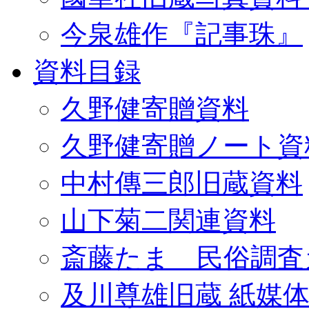
今泉雄作『記事珠』
資料目録
久野健寄贈資料
久野健寄贈ノート資
中村傳三郎旧蔵資料
山下菊二関連資料
斎藤たま 民俗調査
及川尊雄旧蔵 紙媒