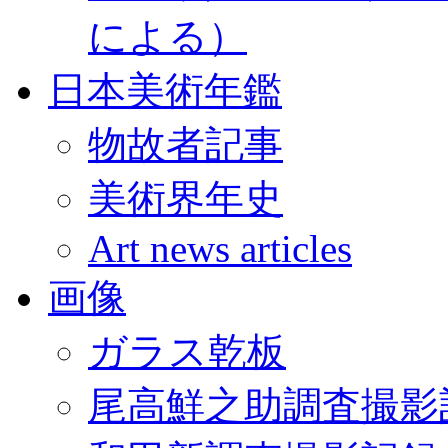
による）
日本美術年鑑
物故者記事
美術界年史
Art news articles
画像
ガラス乾板
尾高鮮之助調査撮影