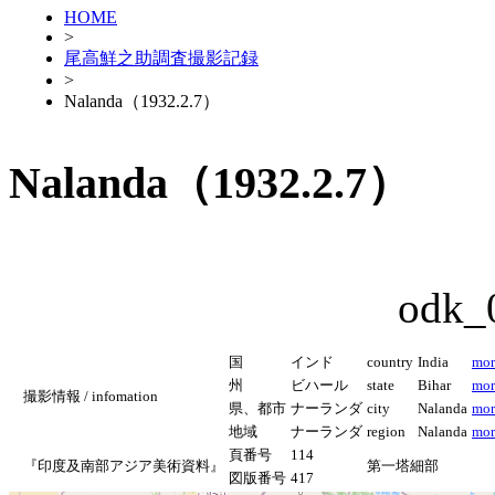
HOME
>
尾高鮮之助調査撮影記録
>
Nalanda（1932.2.7）
Nalanda（1932.2.7）
odk_
国
インド
country
India
mor
州
ビハール
state
Bihar
mor
撮影情報 / infomation
県、都市
ナーランダ
city
Nalanda
mor
地域
ナーランダ
region
Nalanda
mor
頁番号
114
『印度及南部アジア美術資料』
第一塔細部
図版番号
417