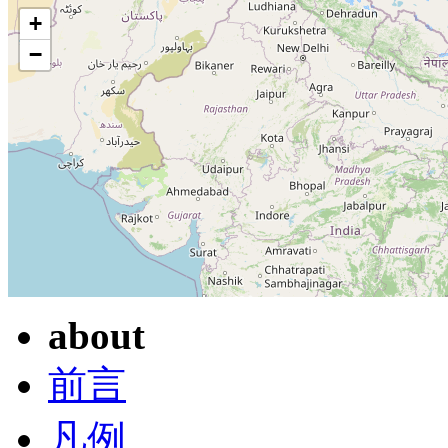
+
−
about
前言
凡例