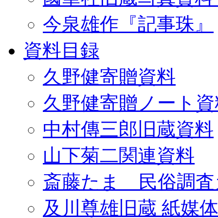
今泉雄作『記事珠』
資料目録
久野健寄贈資料
久野健寄贈ノート資
中村傳三郎旧蔵資料
山下菊二関連資料
斎藤たま 民俗調査
及川尊雄旧蔵 紙媒