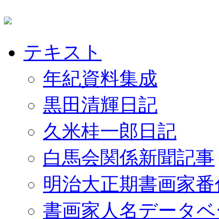
テキスト
年紀資料集成
黒田清輝日記
久米桂一郎日記
白馬会関係新聞記事
明治大正期書画家番
書画家人名データベ