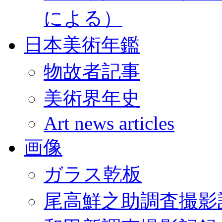
による）
日本美術年鑑
物故者記事
美術界年史
Art news articles
画像
ガラス乾板
尾高鮮之助調査撮影