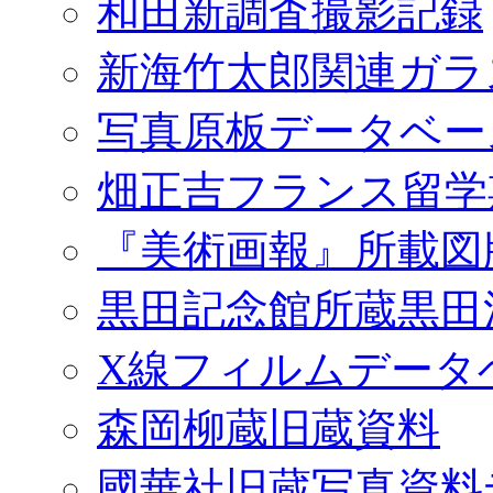
和田新調査撮影記録
新海竹太郎関連ガラ
写真原板データベー
畑正吉フランス留学
『美術画報』所載図
黒田記念館所蔵黒田
X線フィルムデータ
森岡柳蔵旧蔵資料
國華社旧蔵写真資料