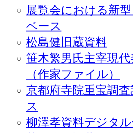
展覧会における新型
ベース
松島健旧蔵資料
笹木繁男氏主宰現代
（作家ファイル）
京都府寺院重宝調査
ス
柳澤孝資料デジタル