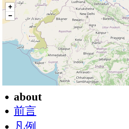
+
−
about
前言
凡例