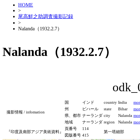
HOME
>
尾高鮮之助調査撮影記録
>
Nalanda（1932.2.7）
Nalanda（1932.2.7）
odk_
国
インド
country
India
mor
州
ビハール
state
Bihar
mor
撮影情報 / infomation
県、都市
ナーランダ
city
Nalanda
mor
地域
ナーランダ
region
Nalanda
mor
頁番号
114
『印度及南部アジア美術資料』
第一塔細部
図版番号
415