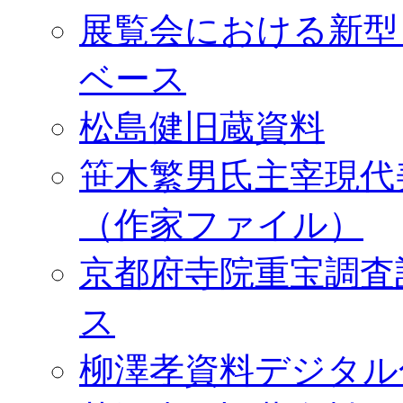
展覧会における新型
ベース
松島健旧蔵資料
笹木繁男氏主宰現代
（作家ファイル）
京都府寺院重宝調査
ス
柳澤孝資料デジタル