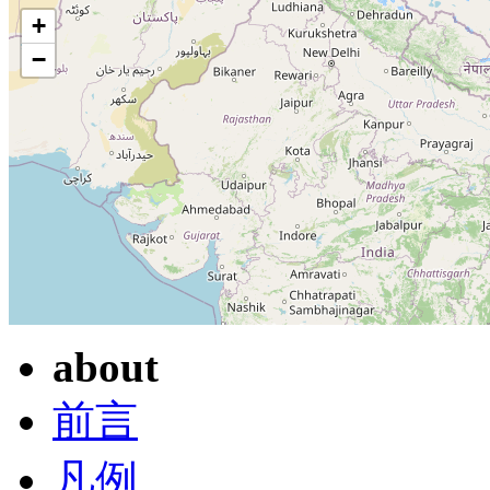
+
−
about
前言
凡例