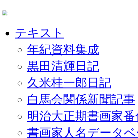
テキスト
年紀資料集成
黒田清輝日記
久米桂一郎日記
白馬会関係新聞記事
明治大正期書画家番
書画家人名データベ