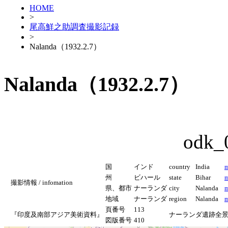
HOME
>
尾高鮮之助調査撮影記録
>
Nalanda（1932.2.7）
Nalanda（1932.2.7）
odk_
国
インド
country
India
m
州
ビハール
state
Bihar
m
撮影情報 / infomation
県、都市
ナーランダ
city
Nalanda
m
地域
ナーランダ
region
Nalanda
m
頁番号
113
『印度及南部アジア美術資料』
ナーランダ遺跡全
図版番号
410