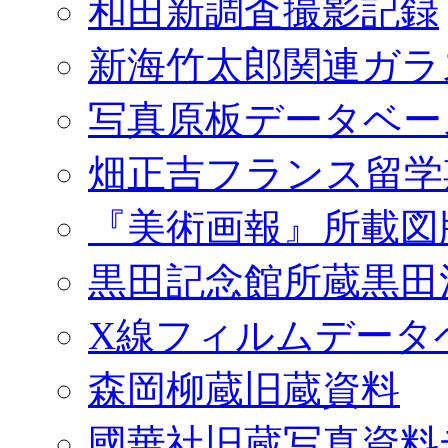
和田新調査撮影記録
新海竹太郎関連ガラ
写真原板データベー
畑正吉フランス留学
『美術画報』所載図
黒田記念館所蔵黒田
X線フィルムデータ
森岡柳蔵旧蔵資料
國華社旧蔵写真資料