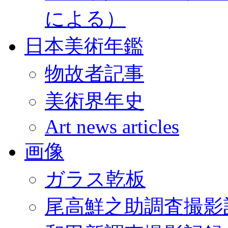
による）
日本美術年鑑
物故者記事
美術界年史
Art news articles
画像
ガラス乾板
尾高鮮之助調査撮影