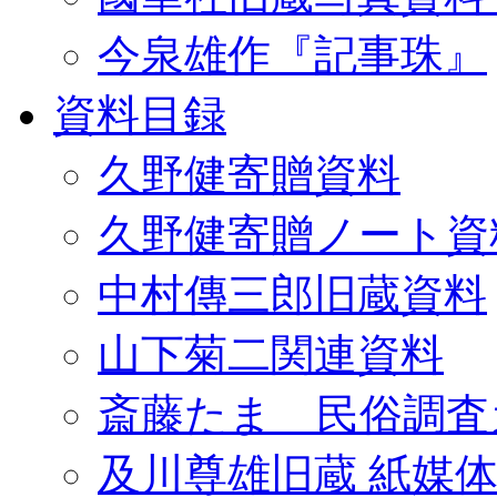
今泉雄作『記事珠』
資料目録
久野健寄贈資料
久野健寄贈ノート資
中村傳三郎旧蔵資料
山下菊二関連資料
斎藤たま 民俗調査
及川尊雄旧蔵 紙媒