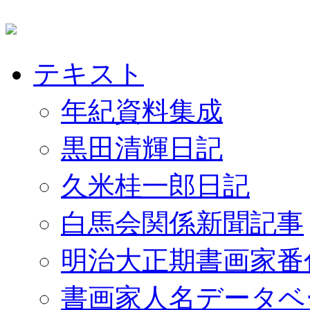
テキスト
年紀資料集成
黒田清輝日記
久米桂一郎日記
白馬会関係新聞記事
明治大正期書画家番
書画家人名データベ