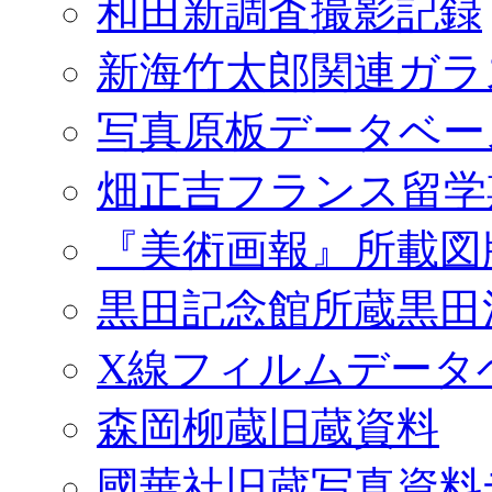
和田新調査撮影記録
新海竹太郎関連ガラ
写真原板データベー
畑正吉フランス留学
『美術画報』所載図
黒田記念館所蔵黒田
X線フィルムデータ
森岡柳蔵旧蔵資料
國華社旧蔵写真資料