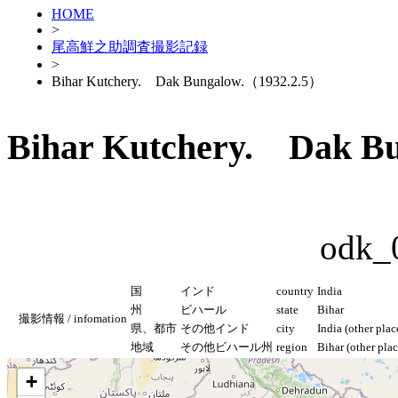
HOME
>
尾高鮮之助調査撮影記録
>
Bihar Kutchery. Dak Bungalow.（1932.2.5）
Bihar Kutchery. Dak B
odk_
国
インド
country
India
州
ビハール
state
Bihar
撮影情報 / infomation
県、都市
その他インド
city
India (other plac
地域
その他ビハール州
region
Bihar (other plac
+