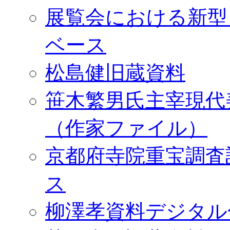
展覧会における新型
ベース
松島健旧蔵資料
笹木繁男氏主宰現代
（作家ファイル）
京都府寺院重宝調査
ス
柳澤孝資料デジタル