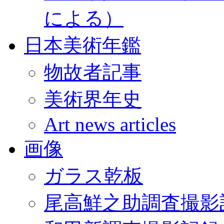
による）
日本美術年鑑
物故者記事
美術界年史
Art news articles
画像
ガラス乾板
尾高鮮之助調査撮影