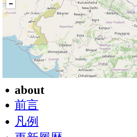
−
about
前言
凡例