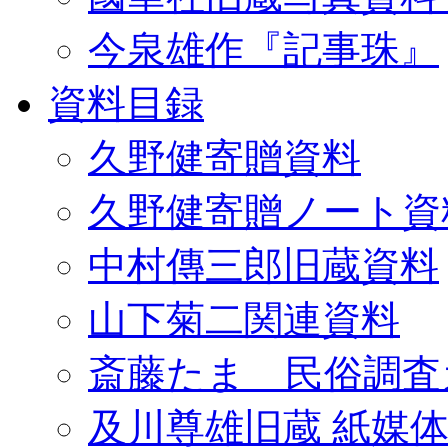
今泉雄作『記事珠』
資料目録
久野健寄贈資料
久野健寄贈ノート資
中村傳三郎旧蔵資料
山下菊二関連資料
斎藤たま 民俗調査
及川尊雄旧蔵 紙媒