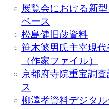
展覧会における新型
ベース
松島健旧蔵資料
笹木繁男氏主宰現代
（作家ファイル）
京都府寺院重宝調査
ス
柳澤孝資料デジタル