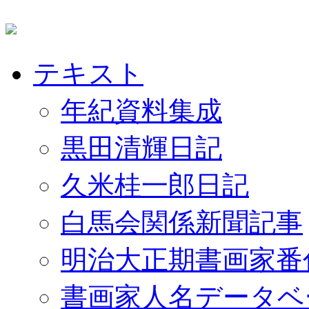
テキスト
年紀資料集成
黒田清輝日記
久米桂一郎日記
白馬会関係新聞記事
明治大正期書画家番
書画家人名データベ