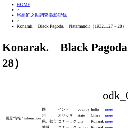
HOME
>
尾高鮮之助調査撮影記録
>
Konarak. Black Pagoda. Natamandir（1932.1.27～28）
Konarak. Black Pagod
28）
odk_
国
インド
country
India
more
州
オリッサ
state
Orissa
more
撮影情報 / infomation
県、都市
コナーラク
city
Konarak
more
地域
コナーラク
region
Konarak
more