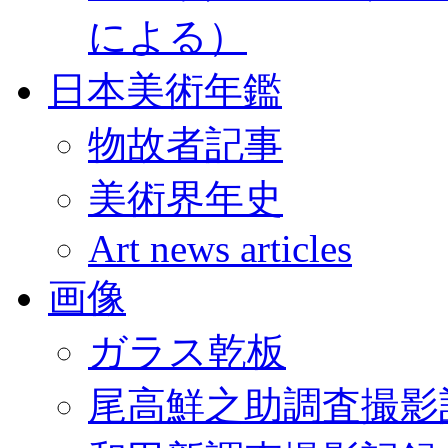
による）
日本美術年鑑
物故者記事
美術界年史
Art news articles
画像
ガラス乾板
尾高鮮之助調査撮影