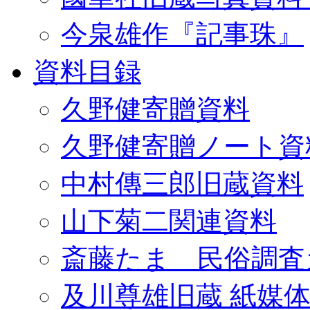
今泉雄作『記事珠』
資料目録
久野健寄贈資料
久野健寄贈ノート資
中村傳三郎旧蔵資料
山下菊二関連資料
斎藤たま 民俗調査
及川尊雄旧蔵 紙媒