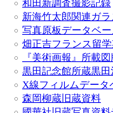
和田新調査撮影記録
新海竹太郎関連ガラ
写真原板データベー
畑正吉フランス留学
『美術画報』所載図
黒田記念館所蔵黒田
X線フィルムデータ
森岡柳蔵旧蔵資料
國華社旧蔵写真資料