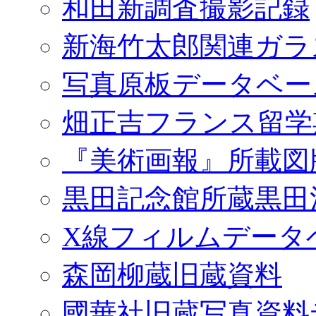
和田新調査撮影記録
新海竹太郎関連ガラ
写真原板データベー
畑正吉フランス留学
『美術画報』所載図
黒田記念館所蔵黒田
X線フィルムデータ
森岡柳蔵旧蔵資料
國華社旧蔵写真資料