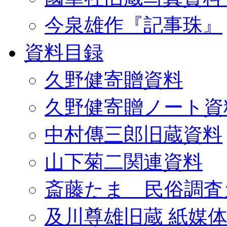
今泉雄作『記事珠』
資料目録
久野健寄贈資料
久野健寄贈ノート資
中村傳三郎旧蔵資料
山下菊二関連資料
斎藤たま 民俗調査
及川尊雄旧蔵 紙媒