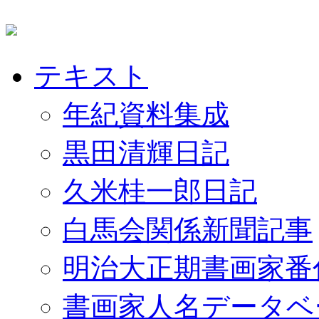
テキスト
年紀資料集成
黒田清輝日記
久米桂一郎日記
白馬会関係新聞記事
明治大正期書画家番
書画家人名データベ