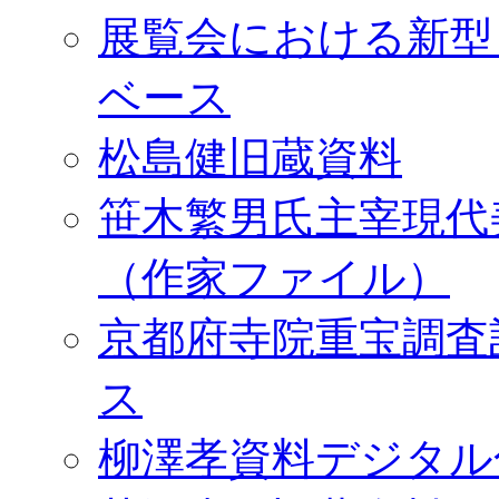
展覧会における新型
ベース
松島健旧蔵資料
笹木繁男氏主宰現代
（作家ファイル）
京都府寺院重宝調査
ス
柳澤孝資料デジタル