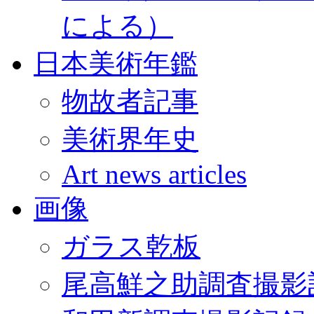
による）
日本美術年鑑
物故者記事
美術界年史
Art news articles
画像
ガラス乾板
尾高鮮之助調査撮影