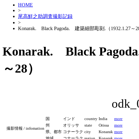
HOME
>
尾高鮮之助調査撮影記録
>
Konarak. Black Pagoda. 建築細部彫刻.（1932.1.27～
Konarak. Black Pag
～28）
odk_
国
インド
country
India
more
州
オリッサ
state
Orissa
more
撮影情報 / infomation
県、都市
コナーラク
city
Konarak
more
地域
コナーラク
region
Konarak
more