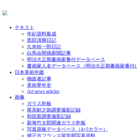
テキスト
年紀資料集成
黒田清輝日記
久米桂一郎日記
白馬会関係新聞記事
明治大正期書画家番付データベース
書画家人名データベース（明治大正期書画家番付
日本美術年鑑
物故者記事
美術界年史
Art news articles
画像
ガラス乾板
尾高鮮之助調査撮影記録
和田新調査撮影記録
新海竹太郎関連ガラス乾板
写真原板データベース（4×5カラー）
畑正吉フランス留学期写真資料