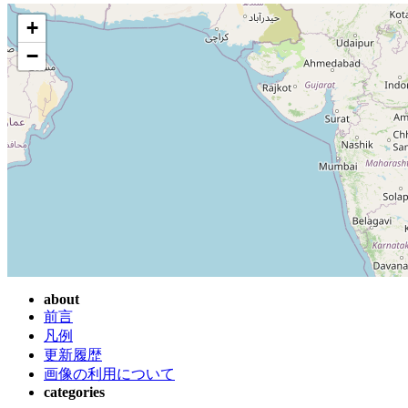
+
−
about
前言
凡例
更新履歴
画像の利用について
categories