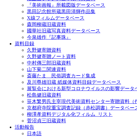
『美術画報』所載図版データベース
黒田記念館所蔵黒田清輝作品集
X線フィルムデータベース
森岡柳蔵旧蔵資料
國華社旧蔵写真資料データベース
今泉雄作『記事珠』
資料目録
久野健寄贈資料
久野健寄贈ノート資料
中村傳三郎旧蔵資料
山下菊二関連資料
斎藤たま 民俗調査カード集成
及川尊雄旧蔵 紙媒体資料目録データベース
展覧会における新型コロナウイルスの影響データ
松島健旧蔵資料
笹木繁男氏主宰現代美術資料センター寄贈資料（
京都府寺院重宝調査記録（赤松調書）データベー
柳澤孝資料デジタル化フィルム_リスト
菅沼貞三旧蔵資料
活動報告
日本語