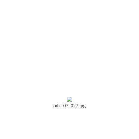
）
odk_07_027.jpg