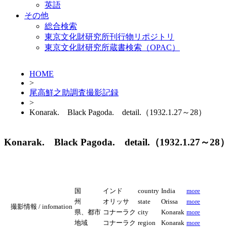
英語
その他
総合検索
東京文化財研究所刊行物リポジトリ
東京文化財研究所蔵書検索（OPAC）
HOME
>
尾高鮮之助調査撮影記録
>
Konarak. Black Pagoda. detail.（1932.1.27～28）
Konarak. Black Pagoda. detail.（1932.1.27～28
国
インド
country
India
more
州
オリッサ
state
Orissa
more
撮影情報 / infomation
県、都市
コナーラク
city
Konarak
more
地域
コナーラク
region
Konarak
more