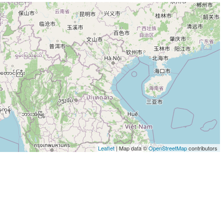
Leaflet
| Map data ©
OpenStreetMap
contributors