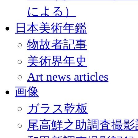
による）
日本美術年鑑
物故者記事
美術界年史
Art news articles
画像
ガラス乾板
尾高鮮之助調査撮影