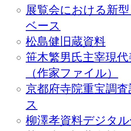
展覧会における新型
ベース
松島健旧蔵資料
笹木繁男氏主宰現代
（作家ファイル）
京都府寺院重宝調査
ス
柳澤孝資料デジタル