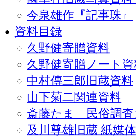
今泉雄作『記事珠』
資料目録
久野健寄贈資料
久野健寄贈ノート資
中村傳三郎旧蔵資料
山下菊二関連資料
斎藤たま 民俗調査
及川尊雄旧蔵 紙媒