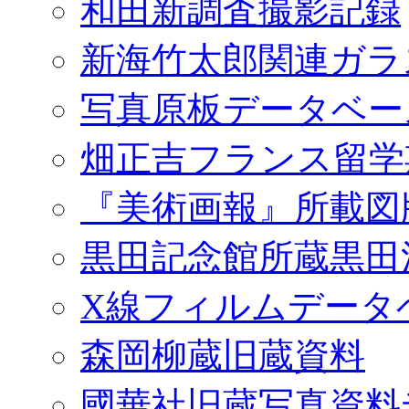
和田新調査撮影記録
新海竹太郎関連ガラ
写真原板データベー
畑正吉フランス留学
『美術画報』所載図
黒田記念館所蔵黒田
X線フィルムデータ
森岡柳蔵旧蔵資料
國華社旧蔵写真資料