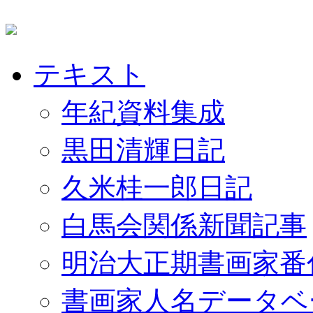
テキスト
年紀資料集成
黒田清輝日記
久米桂一郎日記
白馬会関係新聞記事
明治大正期書画家番
書画家人名データベ