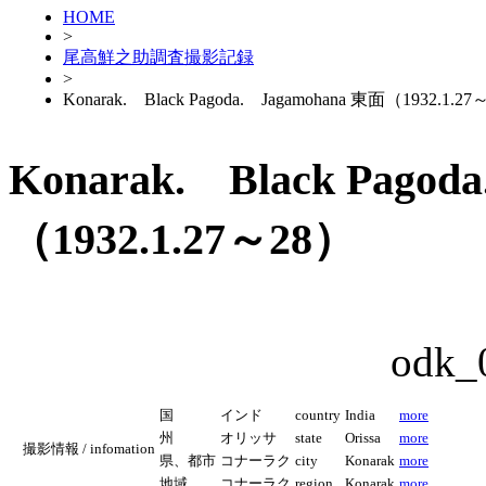
HOME
>
尾高鮮之助調査撮影記録
>
Konarak. Black Pagoda. Jagamohana 東面（1932.1.2
Konarak. Black Pago
（1932.1.27～28）
odk_
国
インド
country
India
more
州
オリッサ
state
Orissa
more
撮影情報 / infomation
県、都市
コナーラク
city
Konarak
more
地域
コナーラク
region
Konarak
more