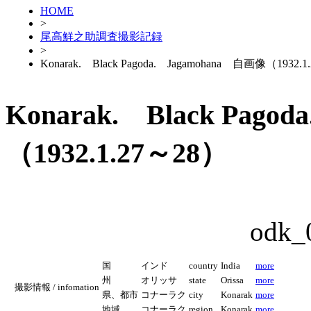
HOME
>
尾高鮮之助調査撮影記録
>
Konarak. Black Pagoda. Jagamohana 自画像（1932.
Konarak. Black Pag
（1932.1.27～28）
odk_
国
インド
country
India
more
州
オリッサ
state
Orissa
more
撮影情報 / infomation
県、都市
コナーラク
city
Konarak
more
地域
コナーラク
region
Konarak
more