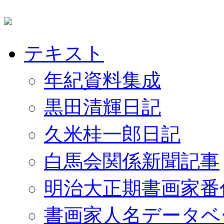
テキスト
年紀資料集成
黒田清輝日記
久米桂一郎日記
白馬会関係新聞記事
明治大正期書画家番
書画家人名データベ