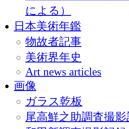
による）
日本美術年鑑
物故者記事
美術界年史
Art news articles
画像
ガラス乾板
尾高鮮之助調査撮影