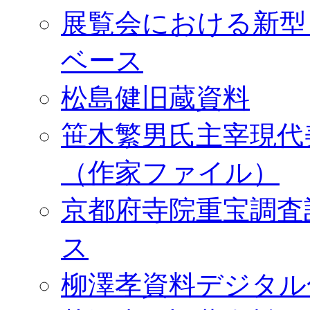
展覧会における新型
ベース
松島健旧蔵資料
笹木繁男氏主宰現代
（作家ファイル）
京都府寺院重宝調査
ス
柳澤孝資料デジタル