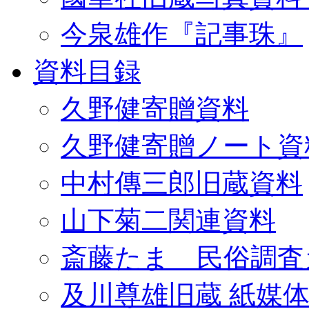
今泉雄作『記事珠』
資料目録
久野健寄贈資料
久野健寄贈ノート資
中村傳三郎旧蔵資料
山下菊二関連資料
斎藤たま 民俗調査
及川尊雄旧蔵 紙媒