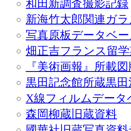
和田新調査撮影記録
新海竹太郎関連ガラ
写真原板データベー
畑正吉フランス留学
『美術画報』所載図
黒田記念館所蔵黒田
X線フィルムデータ
森岡柳蔵旧蔵資料
國華社旧蔵写真資料