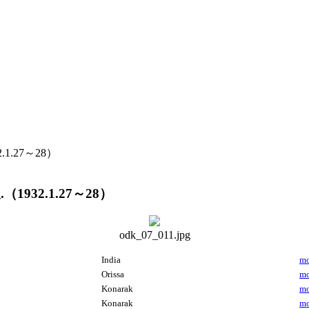
2.1.27～28）
.（1932.1.27～28）
odk_07_011.jpg
India
mo
Orissa
mo
Konarak
mo
Konarak
mo