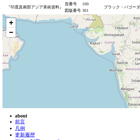
頁番号
100
『印度及南部アジア美術資料』
ブラック・パゴーダ
図版番号
361
+
−
about
前言
凡例
更新履歴