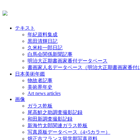
テキスト
年紀資料集成
黒田清輝日記
久米桂一郎日記
白馬会関係新聞記事
明治大正期書画家番付データベース
書画家人名データベース（明治大正期書画家番付
日本美術年鑑
物故者記事
美術界年史
Art news articles
画像
ガラス乾板
尾高鮮之助調査撮影記録
和田新調査撮影記録
新海竹太郎関連ガラス乾板
写真原板データベース（4×5カラー）
畑正吉フランス留学期写真資料