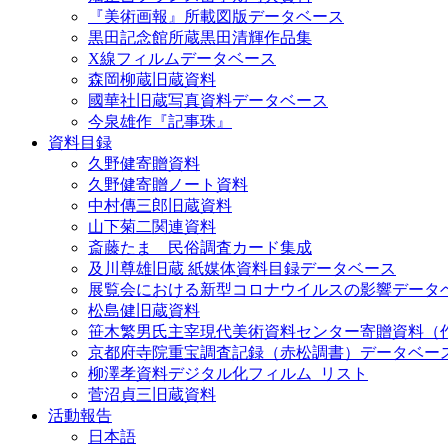
『美術画報』所載図版データベース
黒田記念館所蔵黒田清輝作品集
X線フィルムデータベース
森岡柳蔵旧蔵資料
國華社旧蔵写真資料データベース
今泉雄作『記事珠』
資料目録
久野健寄贈資料
久野健寄贈ノート資料
中村傳三郎旧蔵資料
山下菊二関連資料
斎藤たま 民俗調査カード集成
及川尊雄旧蔵 紙媒体資料目録データベース
展覧会における新型コロナウイルスの影響データ
松島健旧蔵資料
笹木繁男氏主宰現代美術資料センター寄贈資料（
京都府寺院重宝調査記録（赤松調書）データベー
柳澤孝資料デジタル化フィルム_リスト
菅沼貞三旧蔵資料
活動報告
日本語