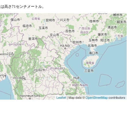
は高さ71センチメートル。
Leaflet
| Map data ©
OpenStreetMap
contributors