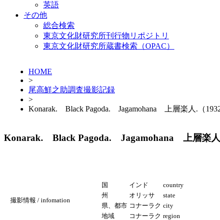
英語
その他
総合検索
東京文化財研究所刊行物リポジトリ
東京文化財研究所蔵書検索（OPAC）
HOME
>
尾高鮮之助調査撮影記録
>
Konarak. Black Pagoda. Jagamohana 上層楽人.（193
Konarak. Black Pagoda. Jagamohana 上層楽人
国
インド
country
州
オリッサ
state
撮影情報 / infomation
県、都市
コナーラク
city
地域
コナーラク
region