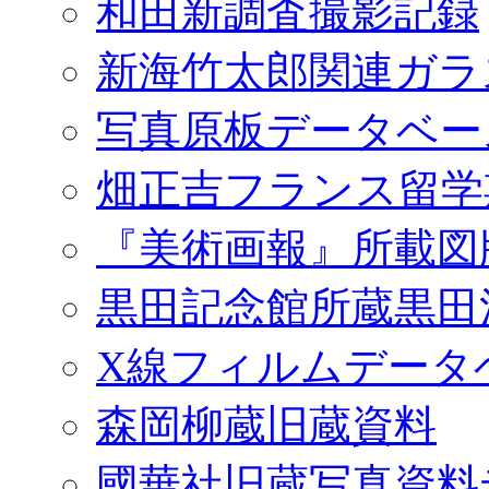
和田新調査撮影記録
新海竹太郎関連ガラ
写真原板データベー
畑正吉フランス留学
『美術画報』所載図
黒田記念館所蔵黒田
X線フィルムデータ
森岡柳蔵旧蔵資料
國華社旧蔵写真資料