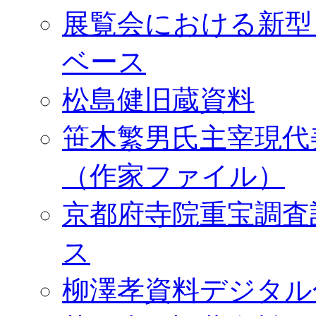
展覧会における新型
ベース
松島健旧蔵資料
笹木繁男氏主宰現代
（作家ファイル）
京都府寺院重宝調査
ス
柳澤孝資料デジタル