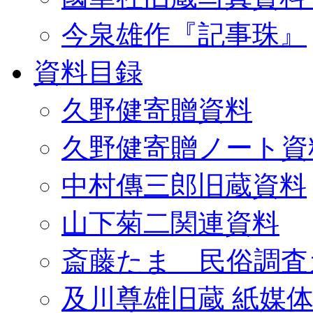
今泉雄作『記事珠』
資料目録
久野健寄贈資料
久野健寄贈ノート資
中村傳三郎旧蔵資料
山下菊二関連資料
斎藤たま 民俗調査
及川尊雄旧蔵 紙媒