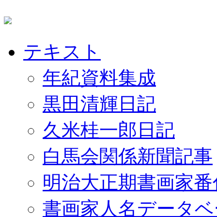
テキスト
年紀資料集成
黒田清輝日記
久米桂一郎日記
白馬会関係新聞記事
明治大正期書画家番
書画家人名データベ