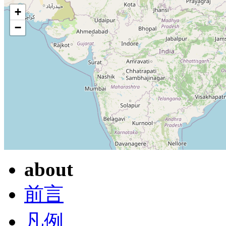
+
−
about
前言
凡例