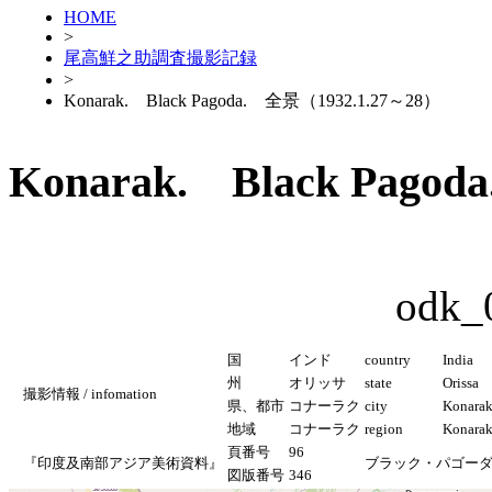
HOME
>
尾高鮮之助調査撮影記録
>
Konarak. Black Pagoda. 全景（1932.1.27～28）
Konarak. Black Pago
odk_
国
インド
country
India
州
オリッサ
state
Orissa
撮影情報 / infomation
県、都市
コナーラク
city
Konara
地域
コナーラク
region
Konara
頁番号
96
『印度及南部アジア美術資料』
ブラック・パゴー
図版番号
346