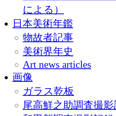
による）
日本美術年鑑
物故者記事
美術界年史
Art news articles
画像
ガラス乾板
尾高鮮之助調査撮影