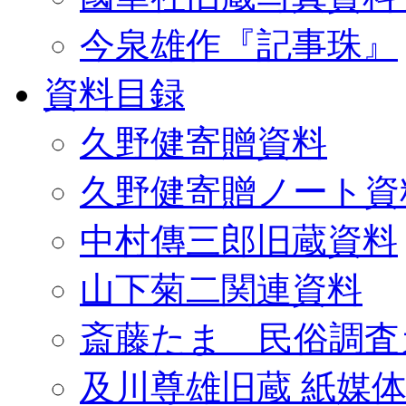
今泉雄作『記事珠』
資料目録
久野健寄贈資料
久野健寄贈ノート資
中村傳三郎旧蔵資料
山下菊二関連資料
斎藤たま 民俗調査
及川尊雄旧蔵 紙媒