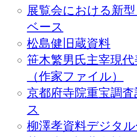
展覧会における新型
ベース
松島健旧蔵資料
笹木繁男氏主宰現代
（作家ファイル）
京都府寺院重宝調査
ス
柳澤孝資料デジタル