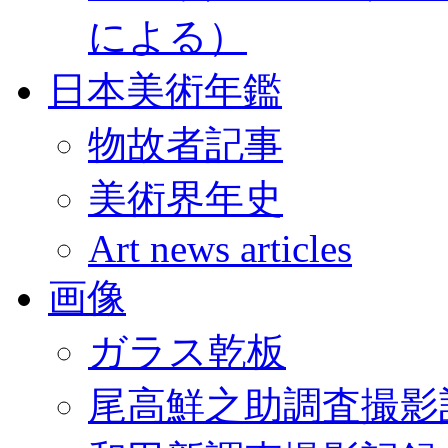
による）
日本美術年鑑
物故者記事
美術界年史
Art news articles
画像
ガラス乾板
尾高鮮之助調査撮影