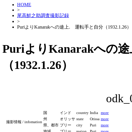
HOME
>
尾高鮮之助調査撮影記録
>
PuriよりKanarakへの途上. 運転手と自分（1932.1.26）
PuriよりKanarakへ
（1932.1.26）
odk_
国
インド
country
India
more
州
オリッサ
state
Orissa
more
撮影情報 / infomation
県、都市
プリー
city
Puri
more
地域
プリー
region
Puri
more