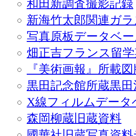
和田新調査撮影記録
新海竹太郎関連ガラ
写真原板データベー
畑正吉フランス留学
『美術画報』所載図
黒田記念館所蔵黒田
X線フィルムデータ
森岡柳蔵旧蔵資料
國華社旧蔵写真資料