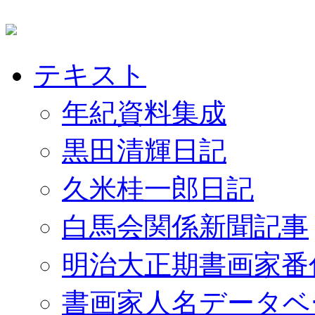
テキスト
年紀資料集成
黒田清輝日記
久米桂一郎日記
白馬会関係新聞記事
明治大正期書画家番
書画家人名データベ