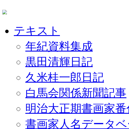
テキスト
年紀資料集成
黒田清輝日記
久米桂一郎日記
白馬会関係新聞記事
明治大正期書画家番
書画家人名データベ