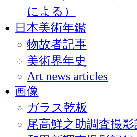
による）
日本美術年鑑
物故者記事
美術界年史
Art news articles
画像
ガラス乾板
尾高鮮之助調査撮影