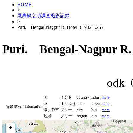
HOME
>
尾高鮮之助調査撮影記録
>
Puri. Bengal-Nagpur R. Hotel（1932.1.26）
Puri. Bengal-Nagpur R.
odk_
国
インド
country
India
more
州
オリッサ
state
Orissa
more
撮影情報 / infomation
県、都市
プリー
city
Puri
more
地域
プリー
region
Puri
more
+