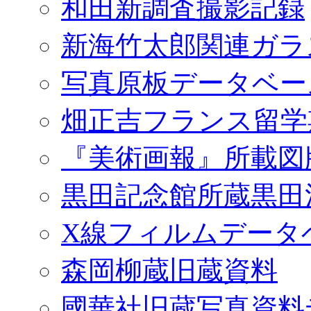
和田新調査撮影記録
新海竹太郎関連ガラ
写真原板データベー
畑正吉フランス留学
『美術画報』所載図
黒田記念館所蔵黒田
X線フィルムデータ
森岡柳蔵旧蔵資料
國華社旧蔵写真資料