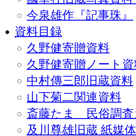
今泉雄作『記事珠』
資料目録
久野健寄贈資料
久野健寄贈ノート資
中村傳三郎旧蔵資料
山下菊二関連資料
斎藤たま 民俗調査
及川尊雄旧蔵 紙媒