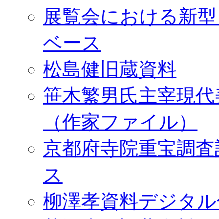
展覧会における新型
ベース
松島健旧蔵資料
笹木繁男氏主宰現代
（作家ファイル）
京都府寺院重宝調査
ス
柳澤孝資料デジタル