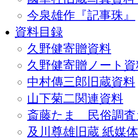
今泉雄作『記事珠』
資料目録
久野健寄贈資料
久野健寄贈ノート資
中村傳三郎旧蔵資料
山下菊二関連資料
斎藤たま 民俗調査
及川尊雄旧蔵 紙媒