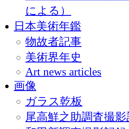
による）
日本美術年鑑
物故者記事
美術界年史
Art news articles
画像
ガラス乾板
尾高鮮之助調査撮影