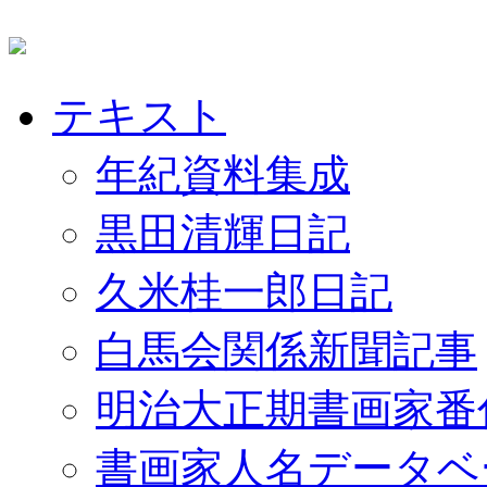
テキスト
年紀資料集成
黒田清輝日記
久米桂一郎日記
白馬会関係新聞記事
明治大正期書画家番
書画家人名データベ