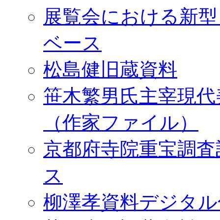
展覧会における新型
ベース
松島健旧蔵資料
笹木繁男氏主宰現代
（作家ファイル）
京都府寺院重宝調査
ス
柳澤孝資料デジタル