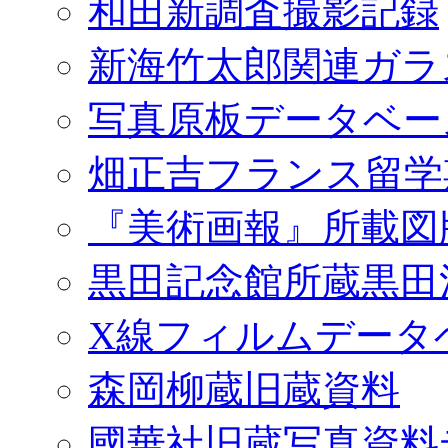
和田新調査撮影記録
新海竹太郎関連ガラ
写真原板データベー
畑正吉フランス留学
『美術画報』所載図
黒田記念館所蔵黒田
X線フィルムデータ
森岡柳蔵旧蔵資料
國華社旧蔵写真資料