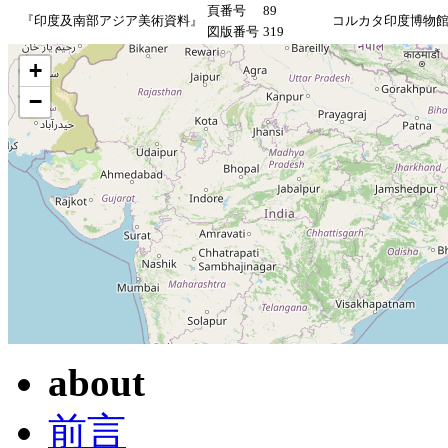
頁番号
89
『印度及南部アジア美術資料』
コルカタ印度博物
図版番号
319
+
−
about
前言