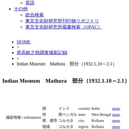
英語
その他
総合検索
東京文化財研究所刊行物リポジトリ
東京文化財研究所蔵書検索（OPAC）
HOME
>
尾高鮮之助調査撮影記録
>
Indian Museum Mathura 部分（1932.1.10～2.1）
Indian Museum Mathura 部分（1932.1.10～2.1
国
インド
country
India
more
州
西ベンガル
state
West Bengal
more
撮影情報 / infomation
県、都市
コルカタ
city
Kolkata
more
地域
コルカタ
region
Kolkata
more